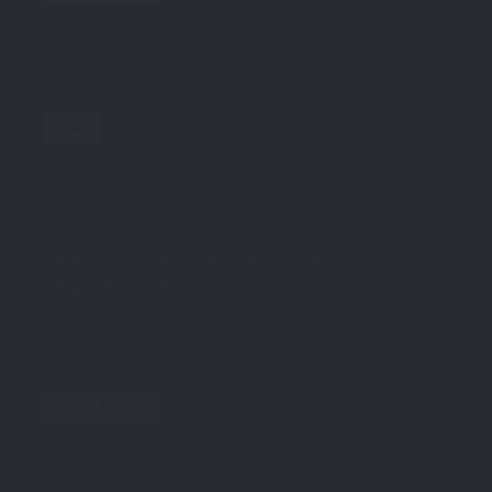
MAI
12
by
STE7130
in
Daily
,
featured
,
Lokal
,
Nature
,
Travel
0 comments
tags:
clouds
,
dürrmenz
,
enzkreis
,
flowers
,
gartenschau
,
Himmel
,
Mühlacker
,
spring
,
wolken
MÜHLACKER GARTENSCHAU
ENZGÄRTEN
Ein paar Impressionen der Mühlacker Gartenschau „Enzgärten“
2015.
READ MORE