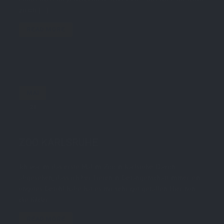
zu oft […]
READ MORE
MAI
24
by
STE7130
in
Photoblog
,
Reise
,
Travel
2
comments
tags:
karlsruhe
,
photoblog
,
tiere
,
zoo
ZOO KARLSRUHE
Ich war im das erste Mal im Zoo in Karlsruhe. Davon
abgesehen, dass ich bei Tieren in Gefangenschaft immer ein
ungutes Gefühl habe hat es mir sehr gut gefallen. Hier nun
die Bilder.
READ MORE