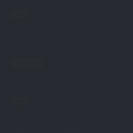
MAI
06
by
STE7130
in
Daily
,
Streetart
,
Travel
0
comments
tags:
berlin
,
canon85L
,
light
,
street
,
warm
STREETS OF BERLIN
READ MORE
APR.
19
by
STE7130
in
Daily
,
Travel
0 comments
tags:
düsseldorf
,
habor
,
hafen
,
weitwinkel
MEDIENHAFEN DÜSSELDORF