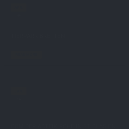
APR.
09
by
STE7130
in
Travel
0 comments
tags:
400mm
,
animals
,
Bretten
,
tiere
,
tierpark
TIERPARK BRETTEN
READ MORE
JAN.
16
by
STE7130
in
Travel
0 comments
tags:
architektur
,
blackforest
,
building
,
reisen
,
schwarzwald
,
travel
,
weitwinkel
DOM DER ABTEIKIRCHE IN ST. BLASIEN