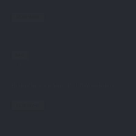
READ MORE
APR.
15
by
STE7130
in
Travel
0 comments
tags:
animal
,
flowers
,
ludwigsburg
BLÜHENDES BAROCK LUDWIGSBURG
READ MORE