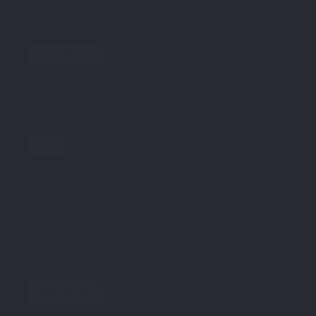
READ MORE
JAN.
13
by
STE7130
in
Travel
0 comments
tags:
blackforest
,
Himmel
,
hochschwarzwald
,
lake
,
Sonnenuntergang
,
titisee
,
travel
,
wolken
AM UFER DES TITISEE
READ MORE