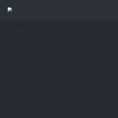
AUG.
08
by
STE7130
in
AboutMe
,
Personal
,
Travel
1
comments
tags:
5d
,
bilder
,
photoblog
,
sbsUSA2015
,
travel
,
usa
,
usa2015
,
washington
USA 2015 – WASHINGTON UND AB
NACH WINCHESTER
Nachdem wir am Morgen aufgestanden sind und einen sehr
großen Hunger hatten, waren wir zunächst im Whole Foods in
Arlington frühstücken. Es war gerade einer in der Nähe. Man
läuft so durch den Laden und sucht sich zusammen was man
gerne essen möchte. Im Eingangsbereich gibt es dann einen
bestuhlten Bereich in dem man essen […]