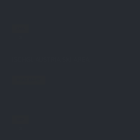
JAN.
20
by
STE7130
in
Travel
0 comments
tags:
austria
,
clouds
,
ischgl
,
schi
,
ski
,
snow
,
snowboard
ISCHGL AUSTRIA SKI AREA
READ MORE
SEP.
23
by
STE7130
in
Travel
0 comments
tags:
beach
,
travel
,
usa
,
usa2013
,
venice