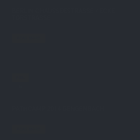
BERLIN CHAUSSEESTRASSE / ECKE T
ORSTRASSE
READ MORE
FEB.
01
by
STE7130
in
Travel
0 comments
tags:
barcamp
,
gengenbach
,
pathcamp
PATHCAMP 2014 GENGENBACH
READ MORE