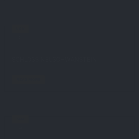
NOV.
01
by
STE7130
in
Travel
0 comments
tags:
colorfull
,
Himmel
,
postcard
,
travel
,
weitwinkel
SCHLOSS NEUSCHWANSTEIN
READ MORE
MAI
05
by
STE7130
in
Travel
0 comments
tags:
17mm
,
berlin
,
rp14
,
travel
,
urban