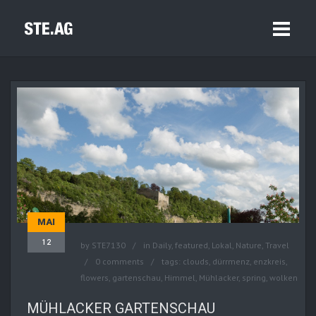
MAI
12
by
STE7130
in
Daily
,
featured
,
Lokal
,
Nature
,
Travel
0 comments
tags:
clouds
,
dürrmenz
,
enzkreis
,
flowers
,
gartenschau
,
Himmel
,
Mühlacker
,
spring
,
wolken
MÜHLACKER GARTENSCHAU