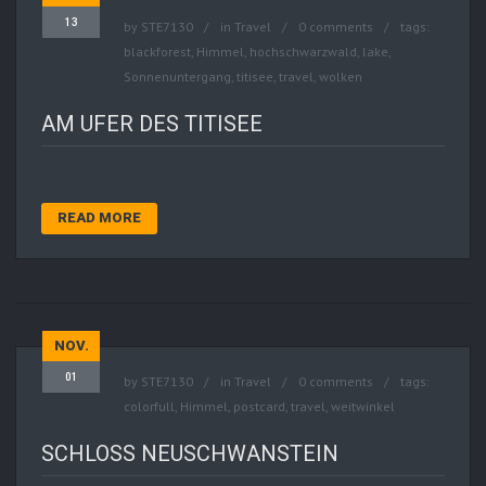
13
by
STE7130
in
Travel
0 comments
tags:
blackforest
,
Himmel
,
hochschwarzwald
,
lake
,
Sonnenuntergang
,
titisee
,
travel
,
wolken
AM UFER DES TITISEE
READ MORE
NOV.
01
by
STE7130
in
Travel
0 comments
tags:
colorfull
,
Himmel
,
postcard
,
travel
,
weitwinkel
SCHLOSS NEUSCHWANSTEIN