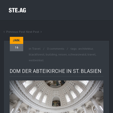
Previous Post
Next Post
JAN.
16
in
Travel
0 comments
tags:
architektur
,
blackforest
,
building
,
reisen
,
schwarzwald
,
travel
,
weitwinkel
DOM DER ABTEIKIRCHE IN ST. BLASIEN