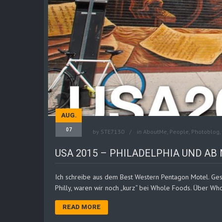
AUG.
07
by
STE7130
in
AboutMe
,
People
,
Photoblog
,
USA 2015 – PHILADELPHIA UND A
Ich schreibe aus dem Best Western Pentagon Motel. Ges
Philly, waren wir noch „kurz“ bei Whole Foods. Über Who
READ MORE