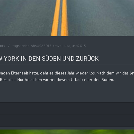
nts
tags:
reise
,
sbsUSA2015
,
travel
,
usa
,
usa2015
W YORK IN DEN SÜDEN UND ZURÜCK
usagen Elternzeit hatte, geht es dieses Jahr wieder los. Nach dem wir das 
n Besuch – Nur besuchen wir bei diesem Urlaub eher den Süden.