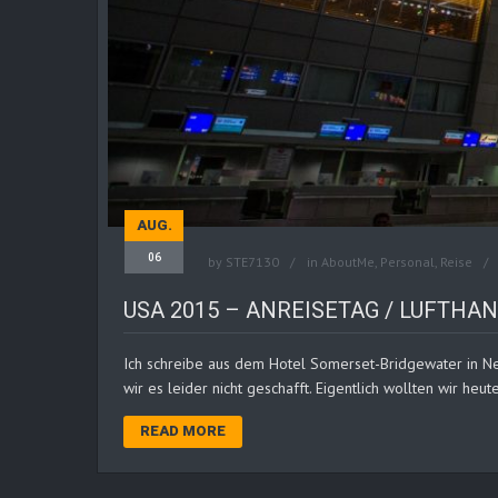
AUG.
06
by
STE7130
in
AboutMe
,
Personal
,
Reise
USA 2015 – ANREISETAG / LUFTHAN
Ich schreibe aus dem Hotel Somerset-Bridgewater in Ne
wir es leider nicht geschafft. Eigentlich wollten wir heut
READ MORE