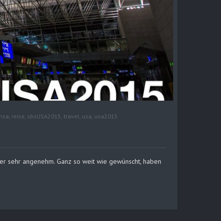
ansa
,
reise
,
sbsUSA2015
,
travel
,
usa
,
usa2015
hier sehr angenehm. Ganz so weit wie gewünscht, haben