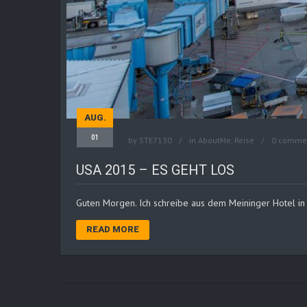
AUG.
01
by
STE7130
in
AboutMe
,
Reise
0 comme
USA 2015 – ES GEHT LOS
Guten Morgen. Ich schreibe aus dem Meininger Hotel in 
READ MORE