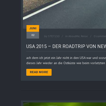
JUNI
02
by
STE7130
in
AboutMe
,
Reise
0 comme
USA 2015 – DER ROADTRIP VON NE
ach dem ich jetzt ein Jahr nicht in den USA war und soz
dieses Jahr wieder an die Ostküste wie beim vorletzte
READ MORE