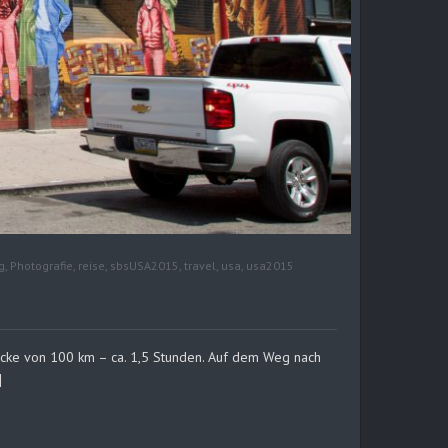
g
,
Photografie
,
reise
,
sbsUSA2015
,
travel
,
usa
,
usa2015
ecke von 100 km – ca. 1,5 Stunden. Auf dem Weg nach
]