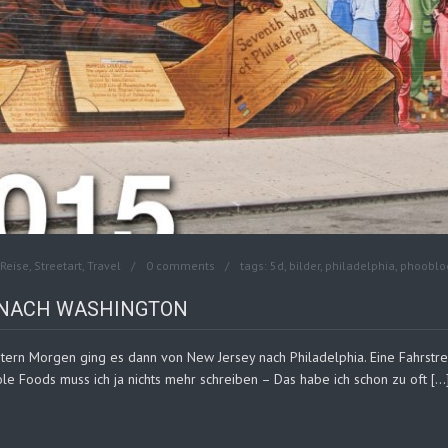
Reise
,
Streetart
,
Travel
0 comments
tags:
5d
,
bilder
,
philadelphia
,
phooblo
B NACH WASHINGTON
tern Morgen ging es dann von New Jersey nach Philadelphia. Eine Fahrstr
le Foods muss ich ja nichts mehr schreiben – Das habe ich schon zu oft […