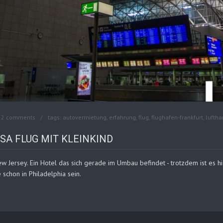
2 comments
tags:
autovermietung
,
erfahrung
,
flug
,
flughafen-frankfurt
,
lufth
SA FLUG MIT KLEINKIND
w Jersey. Ein Hotel das sich gerade im Umbau befindet - trotzdem ist es 
e schon in Philadelphia sein.