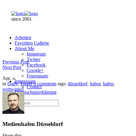
since 2001
Arbeiten
Favoriten Gallerie
About Me
Instagram
Twitter
Previous Post
Facebook
Next Post
Google+
Foursquare
Apr.
19
Impressum
in
Daily
,
Travel
0 comments
tags:
düsseldorf
,
habor
,
hafen
,
Contact
weitwinkel
Datenschutzerklärung
Medienhafen Düsseldorf
Share this: