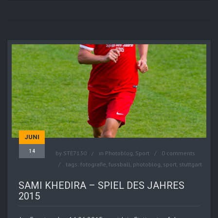
JUNI
14
by
STE7130
in
Photoblog
,
Sport
0 comments
tags:
fotografie
,
fussball
,
photoblog
,
sport
,
stuttgart
SAMI KHEDIRA – SPIEL DES JAHRES
2015