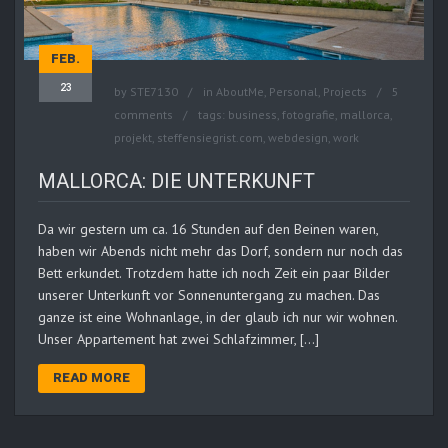
FEB.
23
by
STE7130
in
AboutMe
,
Personal
,
Projects
5
comments
tags:
business
,
fotografie
,
mallorca
,
projekt
,
steffensiegrist.com
,
webdesign
,
work
MALLORCA: DIE UNTERKUNFT
Da wir gestern um ca. 16 Stunden auf den Beinen waren,
haben wir Abends nicht mehr das Dorf, sondern nur noch das
Bett erkundet. Trotzdem hatte ich noch Zeit ein paar Bilder
unserer Unterkunft vor Sonnenuntergang zu machen. Das
ganze ist eine Wohnanlage, in der glaub ich nur wir wohnen.
Unser Appartement hat zwei Schlafzimmer, […]
READ MORE