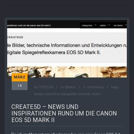
MÄRZ
14
by
STE7130
in
Others
2 comments
tags:
bilder
,
canon5d
,
fotografie
,
technik
,
Video
CREATE5D – NEWS UND
INSPIRATIONEN RUND UM DIE CANON
EOS 5D MARK II