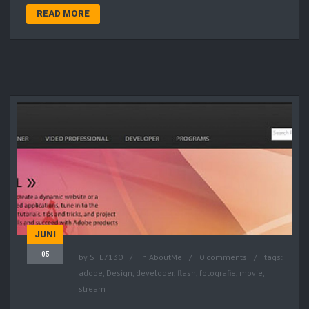
READ MORE
JUNI
05
by
STE7130
in
AboutMe
0 comments
tags:
adobe
,
Design
,
developer
,
flash
,
fotografie
,
movie
,
stream