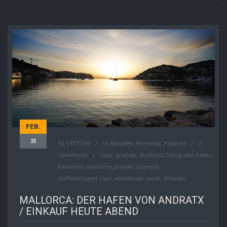
FEB.
25
by
STE7130
in
AboutMe
,
Personal
,
Projects
2
comments
tags:
andratx
,
business
,
fotografie
,
hafen
,
heineken
,
mallorca
,
projekt
,
scampis
,
steffensiegrist.com
,
webdesign
,
work
,
zitronen
MALLORCA: DER HAFEN VON ANDRATX
/ EINKAUF HEUTE ABEND