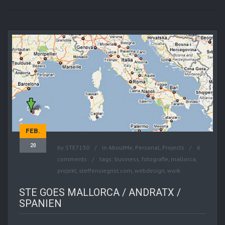
FEB.
20
by
STE7130
in
AboutMe
,
Personal
,
Projects
6
comments
tags:
business
,
fotografie
,
mallorca
,
projekt
,
steffensiegrist.com
,
webdesign
,
work
STE GOES MALLORCA / ANDRATX /
SPANIEN