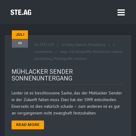
JULI
09
by
STE7130
in
Daily
,
Nature
,
Photoblog
2
comments
tags:
5d
,
fotografie
,
Mühlacker
,
nature
,
photoblog
,
Photografie
,
wolken
MÜHLACKER SENDER
SONNENUNTERGANG
Leider ist es beschlossene Sache, das der Mühlacker Sender
in der Zukunft fallen muss. Dies hat der SWR entschieden.
Einerseits ist dies natürlich schade – zum anderen ist es gut
an vergangenem nicht zwanghaft festzuhalten.
READ MORE