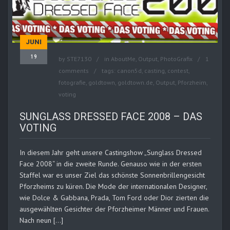
JUNI
19
by
STE7130
in
AboutMe
,
Output
,
PhotoGrafix
1
comments
tags:
canon5d
,
casting
,
contest
,
fotografie
,
goldtown
,
goldtown.de
,
Output
,
Pforzheim
,
voting
SUNGLASS DRESSED FACE 2008 – DAS
VOTING
In diesem Jahr geht unsere Castingshow „Sunglass Dressed
Face 2008“ in die zweite Runde. Genauso wie in der ersten
Staffel war es unser Ziel das schönste Sonnenbrillengesicht
Pforzheims zu küren. Die Mode der internationalen Designer,
wie Dolce & Gabbana, Prada, Tom Ford oder Dior zierten die
ausgewählten Gesichter der Pforzheimer Männer und Frauen.
Nach neun […]