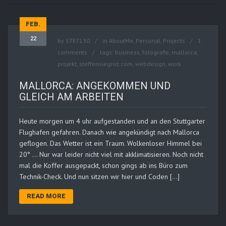
FEB.
22
by
STE7130
in
AboutMe
,
Personal
,
Projects
1
comments
tags:
business
,
fotografie
,
mallorca
,
projekt
,
steffensiegrist.com
,
webdesign
,
work
MALLORCA: ANGEKOMMEN UND
GLEICH AM ARBEITEN
Heute morgen um 4 uhr aufgestanden und an den Stuttgarter
Flughafen gefahren. Danach wie angekündigt nach Mallorca
geflogen. Das Wetter ist ein Traum. Wolkenloser Himmel bei
20° … Nur war leider nicht viel mit akklimatisieren. Noch nicht
mal die Koffer ausgepackt, schon gings ab ins Büro zum
Technik-Check. Und nun sitzen wir hier und Coden […]
READ MORE