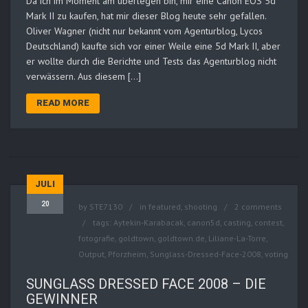
Da ich im Moment am überlegen bin, mir eine Canon EOS 5d
Mark II zu kaufen, hat mir dieser Blog heute sehr gefallen.
Oliver Wagner (nicht nur bekannt vom Agenturblog, Lycos
Deutschland) kaufte sich vor einer Weile eine 5d Mark II, aber
er wollte durch die Berichte und Tests das Agenturblog nicht
verwässern. Aus diesem […]
READ MORE
JULI
20
by
STE7130
in
featured
,
shooting
2 comments
tags:
Aytekin-Karabacak
,
canon5d
,
casting
,
contest
,
fotografie
,
goldtown
,
goldtown.de
,
Liliane-La-Torre
,
Output
,
Pforzheim
,
Sunglass-Dressed-Face-2008
,
voting
SUNGLASS DRESSED FACE 2008 – DIE
GEWINNER