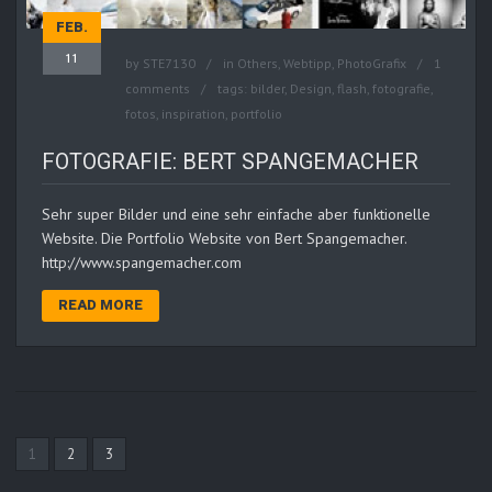
FEB.
11
by
STE7130
in
Others
,
Webtipp, PhotoGrafix
1
comments
tags:
bilder
,
Design
,
flash
,
fotografie
,
fotos
,
inspiration
,
portfolio
FOTOGRAFIE: BERT SPANGEMACHER
Sehr super Bilder und eine sehr einfache aber funktionelle
Website. Die Portfolio Website von Bert Spangemacher.
http://www.spangemacher.com
READ MORE
1
2
3