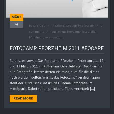
MÄRZ
01
by
STE7130
in
Others
,
Webtipp, PhotoGrafix
0
comments
tags:
event
,
fotocamp
,
fotografie
,
Pforzheim
,
veranstaltung
FOTOCAMP PFORZHEIM 2011 #FOCAPF
Bald ist es soweit. Das Fotocamp Pforzheim findet am 11., 12.
und 13.März 2011 im Kulturhaus Osterfeld statt. Nicht nur für
alle Fotografie-Interessierten ein muss, auch für die die es
noch werden wollen. Was ist das Fotocamp? An drei Tagen
steht der Austausch rund um das Thema Fotografie im
Mittelpunkt. Dabei sollen praktische Tipps vermittelt […]
READ MORE