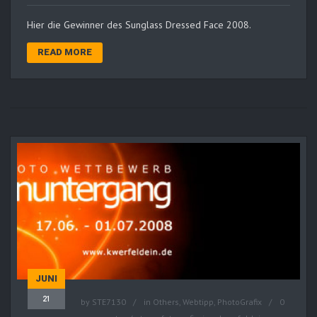
Hier die Gewinner des Sunglass Dressed Face 2008.
READ MORE
JUNI
21
by
STE7130
in
Others
,
Webtipp, PhotoGrafix
0