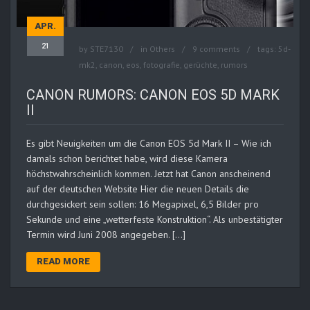
APR.
21
by
STE7130
in
Others
9 comments
tags:
5d-
mk2
,
canon
,
eos
,
fotografie
,
gerüchte
,
rumors
CANON RUMORS: CANON EOS 5D MARK
II
Es gibt Neuigkeiten um die Canon EOS 5d Mark II – Wie ich
damals schon berichtet habe, wird diese Kamera
höchstwahrscheinlich kommen. Jetzt hat Canon anscheinend
auf der deutschen Website Hier die neuen Details die
durchgesickert sein sollen: 16 Megapixel, 6,5 Bilder pro
Sekunde und eine „wetterfeste Konstruktion“. Als unbestätigter
Termin wird Juni 2008 angegeben. […]
READ MORE