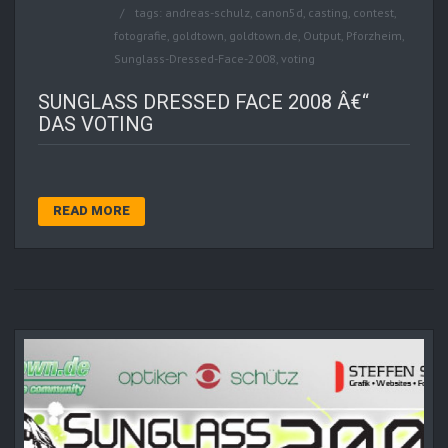
tags:
andreas-schulz
,
canon5d
,
casting
,
contest
,
fotografie
,
goldtown
,
goldtown.de
,
Output
,
Pforzheim
,
Sunglass-Dressed-Face-2008
,
voting
SUNGLASS DRESSED FACE 2008 Â€“
DAS VOTING
READ MORE