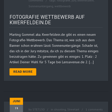
comments
tags:
fotografie
,
jury
,
kwerfeldein
,
Sonnenuntergang
,
wettbewerb
FOTOGRAFIE WETTBEWERB AUF
KWERFELDEIN.DE
Marting Gommel aka. Kwerfeldein.de gibt es einen neuen
Fotografie-Wettbewerb. Das Thema ist, wie sich aus dem
Banner schon erahnen lässt: Sonnenuntergänge. Schade ist,
das ich in der Jury mitsitze, da ich zu diesem Thema einiges
beizutragen hätte. Zu gewinnen gibt es einiges: 1. Platz : 2
Artikel Deiner Wahl für 5 Tage bei Lensavenue.de 2. […]
READ MORE
JUNI
19
by
STE7130
in
shooting
,
Streetart
1 comments