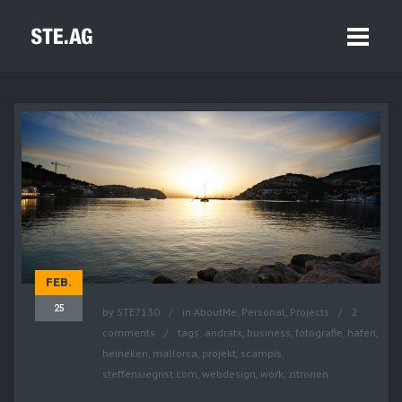
FEB.
25
by
STE7130
in
AboutMe
,
Personal
,
Projects
2
comments
tags:
andratx
,
business
,
fotografie
,
hafen
,
heineken
,
mallorca
,
projekt
,
scampis
,
steffensiegrist.com
,
webdesign
,
work
,
zitronen