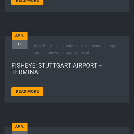
READ MORE
APR.
14
by
STE7130
in
Daily
0 comments
tags:
airport
,
fisheye
,
stuttgart
,
terminal
FISHEYE: STUTTGART AIRPORT –
TERMINAL
READ MORE
APR.