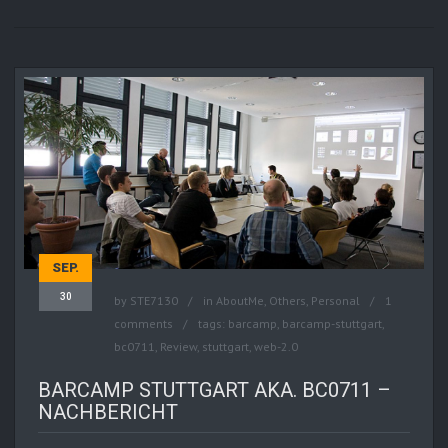
SEP.
30
by
STE7130
in
AboutMe
,
Others
,
Personal
1
comments
tags:
barcamp
,
barcamp-stuttgart
,
bc0711
,
Review
,
stuttgart
,
web-2.0
BARCAMP STUTTGART AKA. BC0711 –
NACHBERICHT