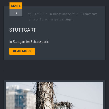
MÄRZ
13
by
STE7130
in
Things and Stuff
0 comments
tags:
5d
,
schlosspark
,
stuttgart
STUTTGART
In Stuttgart im Schlosspark.
READ MORE