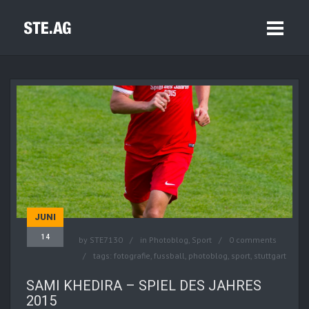
JUNI
14
by
STE7130
in
Photoblog
,
Sport
0 comments
tags:
fotografie
,
fussball
,
photoblog
,
sport
,
stuttgart
SAMI KHEDIRA – SPIEL DES JAHRES
2015