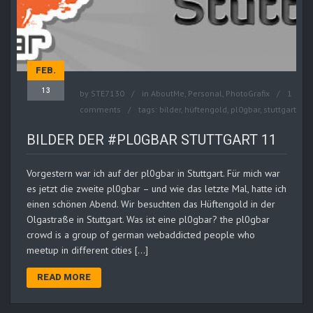
FEB.
13
by
STE7130
in
AboutMe
,
Personal
,
PhotoGrafix
1
comments
tags:
bilder
,
hüftengold
,
pl0gbar
,
stuttgart
BILDER DER #PL0GBAR STUTTGART 11
Vorgestern war ich auf der pl0gbar in Stuttgart. Für mich war
es jetzt die zweite pl0gbar – und wie das letzte Mal, hatte ich
einen schönen Abend. Wir besuchten das Hüftengold in der
Olgastraße in Stuttgart. Was ist eine pl0gbar? the pl0gbar
crowd is a group of german webaddicted people who
meetup in different cities […]
READ MORE