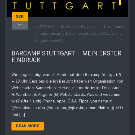
SEP.
27
by
STE7130
in
AboutMe
,
Personal
1 comments
tags:
barcamp
,
barcamp-stuttgart
,
bc0711
,
event
,
stuttgart
,
web-2.0
BARCAMP STUTTGART – MEIN ERSTER
EINDRUCK
Wie angekündigt war ich Heute auf dem Barcamp Stuttgart. 9
– 19 Uhr. Sessions die ich Besucht habe war: Organisation von
Webinhalten. Sammeln, verteilen, mit moderierter Diskussion
H. Wöhlbier, B. Allgeier (E) Webstandards. Was und wozu und
wie? (Ute Hauth) iPhone. Apps, Q&A, Tipps, you name it
(@schokodinatorin, @dotdean, @jkleske, deine Mutter ;)) SEO
Teil […]
READ MORE