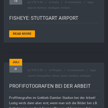
13
by
STE7130
in
Daily
0 comments
tags:
airport
,
fisheye
,
stuttgart
,
wolken
FISHEYE: STUTTGART AIRPORT
READ MORE
JULI
31
by
STE7130
in
People
0 comments
tags:
canon
,
fotografen
,
nikon
,
sport
,
stadion
,
stuttgart
PROFIFOTOGRAFEN BEI DER ARBEIT
Profifotografen im Gottlieb-Daimler-Stadion bei der Arbeit!
Lustig wirds dann aber erst, wenn man sich die Bilder bei z.B.