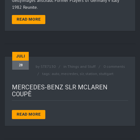
GettyImages anschaut: Former Players of Germany v Italy
1982 Reunite.
READ MORE
JULI
28
by
STE7130
in
Things and Stuff
0 comments
tags:
auto
,
mecredes
,
slr
,
station
,
stuttgart
MERCEDES-BENZ SLR MCLAREN
COUPÊ
READ MORE