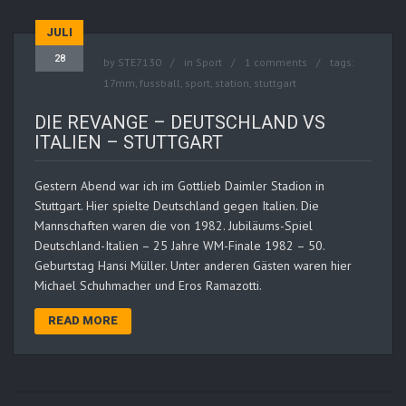
JULI
28
by
STE7130
in
Sport
1 comments
tags:
17mm
,
fussball
,
sport
,
station
,
stuttgart
DIE REVANGE – DEUTSCHLAND VS
ITALIEN – STUTTGART
Gestern Abend war ich im Gottlieb Daimler Stadion in
Stuttgart. Hier spielte Deutschland gegen Italien. Die
Mannschaften waren die von 1982. Jubiläums-Spiel
Deutschland-Italien – 25 Jahre WM-Finale 1982 – 50.
Geburtstag Hansi Müller. Unter anderen Gästen waren hier
Michael Schuhmacher und Eros Ramazotti.
READ MORE