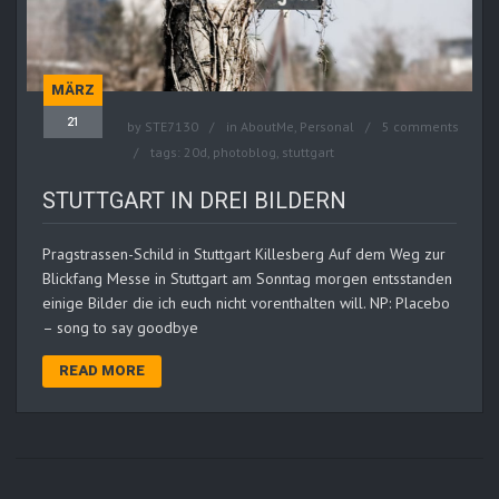
MÄRZ
21
by
STE7130
in
AboutMe
,
Personal
5 comments
tags:
20d
,
photoblog
,
stuttgart
STUTTGART IN DREI BILDERN
Pragstrassen-Schild in Stuttgart Killesberg Auf dem Weg zur
Blickfang Messe in Stuttgart am Sonntag morgen entsstanden
einige Bilder die ich euch nicht vorenthalten will. NP: Placebo
– song to say goodbye
READ MORE