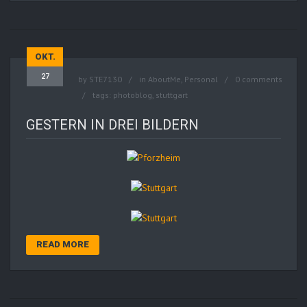
OKT.
27
by
STE7130
in
AboutMe
,
Personal
0 comments
tags:
photoblog
,
stuttgart
GESTERN IN DREI BILDERN
READ MORE