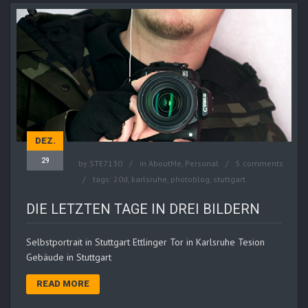
DEZ.
29
by
STE7130
in
AboutMe
,
Personal
5 comments
tags:
20d
,
karlsruhe
,
photoblog
,
stuttgart
DIE LETZTEN TAGE IN DREI BILDERN
Selbstportrait in Stuttgart Ettlinger Tor in Karlsruhe Tesion
Gebäude in Stuttgart
READ MORE