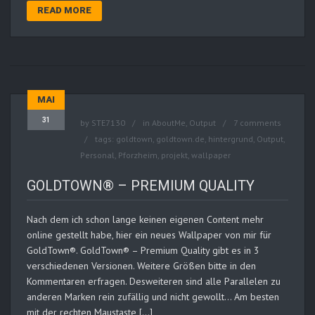
READ MORE
MAI
31
by
STE7130
in
AboutMe
,
Output
7 comments
tags:
goldtown
,
goldtown.de
,
hintergrund
,
Output
,
Personal
,
Pforzheim
,
projekt
,
wallpaper
GOLDTOWN® – PREMIUM QUALITY
Nach dem ich schon lange keinen eigenen Content mehr
online gestellt habe, hier ein neues Wallpaper von mir für
GoldTown®. GoldTown® – Premium Quality gibt es in 3
verschiedenen Versionen. Weitere Größen bitte in den
Kommentaren erfragen. Desweiteren sind alle Parallelen zu
anderen Marken rein zufällig und nicht gewollt… Am besten
mit der rechten Maustaste […]