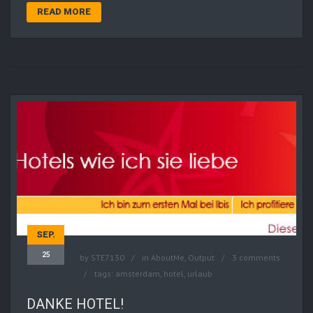
READ MORE
SEP.
25
by
STE7130
in
AboutMe
,
Output
3 comments
tags:
amsterdam
,
hotel
,
urlaub
DANKE HOTEL!