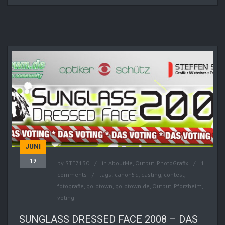
JUNI
19
by
STE7130
in
AboutMe
,
Output
,
PhotoGrafix
1
comments
tags:
canon5d
,
casting
,
contest
,
fotografie
,
goldtown
,
goldtown.de
,
Output
,
Pforzheim
,
voting
SUNGLASS DRESSED FACE 2008 – DAS