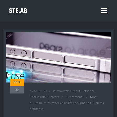
FEB.
13
by
STE7130
in
AboutMe
,
Output
,
Personal
,
PhotoGrafix
,
Projects
0 comments
tags:
alluminium
,
bumper
,
case
,
iPhone
,
iphone4
,
Projects
,
solidcase