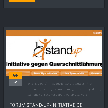
JAN.
03
by
STE7130
in
AboutMe
,
Others
,
Output
3
comments
tags:
konvertierung
,
Output
,
projekt
,
smf
,
steffensiegrist.com
,
support
,
Wordpress
,
work
FORUM.STAND-UP-INITIATIVE.DE