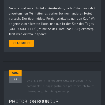
Gerade sind wir im Hotel in Amsterdam, nach 7 Stunden Fahrt
angekommen. Wir hatten es vorher bei nem anderen Hotel
versucht. Der übermüdete Portier schüttelte nur den Kopf. Wir
tiegerte zum nächsten Hotel, und nun ist der Satz des Tages:
„ONE ROOM LEFT!“ (Ich meine das Hotel hat 600(!) Zimmer).
Jetzt wird erstmal gepennt.
READ MORE
AUG.
16
by
STE7130
in
AboutMe
,
Output
,
Projects
0
comments
tags:
gastro-cup-pforzheim
,
htc-touch
,
ida-engberg
,
photoblog
,
roundup
PHOTOBLOG ROUNDUP!