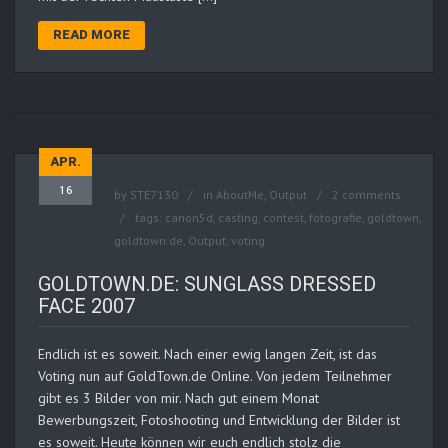
READ MORE
APR.
16
by
STE7130
in
AboutMe
,
Output
2 comments
tags:
canon5d
,
casting
,
contest
,
fotografie
,
goldtown
,
goldtown.de
,
Output
,
voting
GOLDTOWN.DE: SUNGLASS DRESSED
FACE 2007
Endlich ist es soweit. Nach einer ewig langen Zeit, ist das
Voting nun auf GoldTown.de Online. Von jedem Teilnehmer
gibt es 3 Bilder von mir. Nach gut einem Monat
Bewerbungszeit, Fotoshooting und Entwicklung der Bilder ist
es soweit. Heute können wir euch endlich stolz die