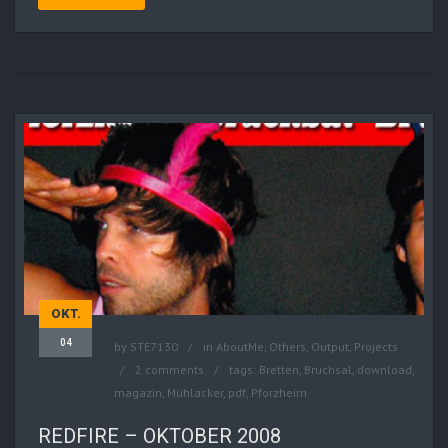
OKT.
04
by
STE7130
in
AboutMe
,
Others
,
Output
,
Projects
2 comments
tags:
Bretten
,
Bruchsal
,
download
,
magazin
,
Mühlacker
,
pdf
,
Pforzheim
REDFIRE – OKTOBER 2008