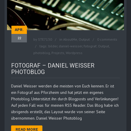
APR.
22
by
STE7130
in
AboutMe
,
Output
0 comments
tags:
bilder
,
daniel-weisser
,
fotograf
,
Output
,
photoblog
,
Projects
,
Wordpress
FOTOGRAF – DANIEL WEISSER
PHOTOBLOG
Daniel Weisser werden die meisten von Euch kennen. Er ist
ein Fotograf aus Pforzheim und hat jetzt ein eigenes
Photoblog. Unterstützt ihn durch Blogposts und Verlinkungen!
Auf jeden Fall was für meinen RSS Reader. Das Blog habe ich
übrigends erstellt, das Layout wurde von seiner Seite
übernommen. Daniel Weisser Photoblog
READ MORE