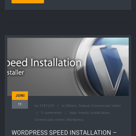
JUNI
11
by
STE7130
in
Others
,
Output
,
Screencast
,
Video
5 comments
tags:
howto
,
installation
,
Screencast
,
vimeo
,
Wordpress
WORDPRESS SPEED INSTALLATION –