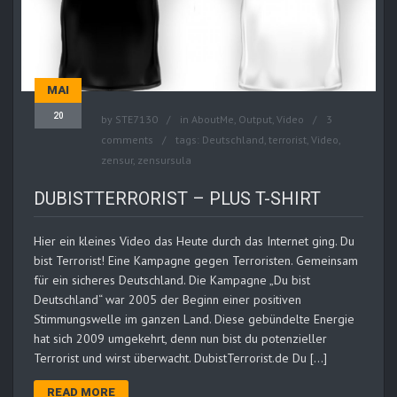
MAI
20
by
STE7130
in
AboutMe
,
Output
,
Video
3
comments
tags:
Deutschland
,
terrorist
,
Video
,
zensur
,
zensursula
DUBISTTERRORIST – PLUS T-SHIRT
Hier ein kleines Video das Heute durch das Internet ging. Du
bist Terrorist! Eine Kampagne gegen Terroristen. Gemeinsam
für ein sicheres Deutschland. Die Kampagne „Du bist
Deutschland“ war 2005 der Beginn einer positiven
Stimmungswelle im ganzen Land. Diese gebündelte Energie
hat sich 2009 umgekehrt, denn nun bist du potenzieller
Terrorist und wirst überwacht. DubistTerrorist.de Du […]
READ MORE