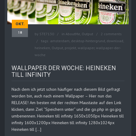
OKT.
18
by
STE7130
in
AboutMe
,
Output
2 comments
tags:
amsterdam
,
desktop-hintergrund
,
download
,
heineken
,
Output
,
projekt
,
wallpaper
,
wallpaper-der-
woche
WALLPAPER DER WOCHE: HEINEKEN
TILL INFINITY
Nach dem ich jetzt schon häufiger nach diesem Bild gefragt
worden bin, auch nach einem Wallpaper – Hier nun das
RELEASE! Am besten mit der rechten Maustaste auf den Link
klicken, dann Ziel “Speichern unter” und die go.php in go.jpg
umbenennen. Heineken till infinity 1650x1050px Heineken till
infinity 1600x1200px Heineken till infinity 1280x1024px
Heineken till […]