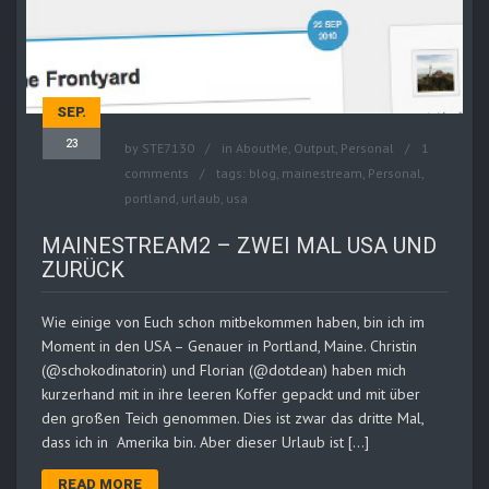
SEP.
23
by
STE7130
in
AboutMe
,
Output
,
Personal
1
comments
tags:
blog
,
mainestream
,
Personal
,
portland
,
urlaub
,
usa
MAINESTREAM2 – ZWEI MAL USA UND
ZURÜCK
Wie einige von Euch schon mitbekommen haben, bin ich im
Moment in den USA – Genauer in Portland, Maine. Christin
(@schokodinatorin) und Florian (@dotdean) haben mich
kurzerhand mit in ihre leeren Koffer gepackt und mit über
den großen Teich genommen. Dies ist zwar das dritte Mal,
dass ich in Amerika bin. Aber dieser Urlaub ist […]
READ MORE