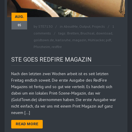
AUG.
05
by
STE7130
in
AboutMe
,
Output
,
Projects
1
comments
tags:
Bretten
,
Bruchsal
,
download
,
goldtown.de
,
karlsruhe
,
magazin
,
Mühlacker
,
pdf
,
Pforzheim
,
redfire
STE GOES REDFIRE MAGAZIN
Nach den letzten zwei Wochen arbeit ist es seit letzten
Freitag endlich soweit. Die erste Ausgabe des RedFire
Magazins ist fertig und so gut wie verteilt. Es handelt sich
dabei um ein lokales Print-Szene-Magazin, das wir
(GoldTown.de) übernommen haben. Die erste Ausgabe war
nicht einfach, da wir uns mit einem Print Magazin auf ganz
neuem […]
READ MORE