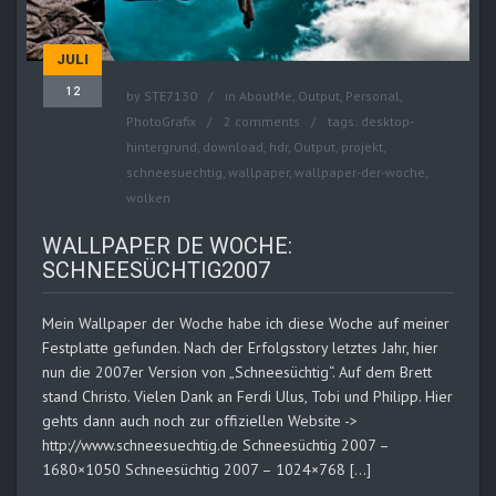
JULI
12
by
STE7130
in
AboutMe
,
Output
,
Personal
,
PhotoGrafix
2 comments
tags:
desktop-
hintergrund
,
download
,
hdr
,
Output
,
projekt
,
schneesuechtig
,
wallpaper
,
wallpaper-der-woche
,
wolken
WALLPAPER DE WOCHE:
SCHNEESÜCHTIG2007
Mein Wallpaper der Woche habe ich diese Woche auf meiner
Festplatte gefunden. Nach der Erfolgsstory letztes Jahr, hier
nun die 2007er Version von „Schneesüchtig“. Auf dem Brett
stand Christo. Vielen Dank an Ferdi Ulus, Tobi und Philipp. Hier
gehts dann auch noch zur offiziellen Website ->
http://www.schneesuechtig.de Schneesüchtig 2007 –
1680×1050 Schneesüchtig 2007 – 1024×768 […]