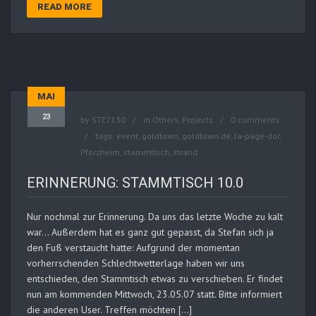
READ MORE
MAI
23
by
STE7130
in
Others
,
Projects
0 comments
tags:
event
,
goldtown
,
goldtown.de
,
la-page-dor
,
Pforzheim
,
stammtisch
,
strand
ERINNERUNG: STAMMTISCH 10.0
Nur nochmal zur Erinnerung. Da uns das letzte Woche zu kalt
war… Außerdem hat es ganz gut gepasst, da Stefan sich ja
den Fuß verstaucht hatte: Aufgrund der momentan
vorherrschenden Schlechtwetterlage haben wir uns
entschieden, den Stammtisch etwas zu verschieben. Er findet
nun am kommenden Mittwoch, 23.05.07 statt. Bitte informiert
die anderen User. Treffen möchten […]