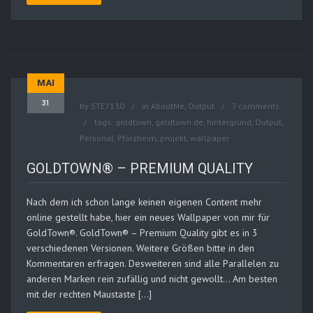
MAI
31
by
STE7130
in
AboutMe
,
Output
7 comments
tags:
goldtown
,
goldtown.de
,
hintergrund
,
Output
,
Personal
,
Pforzheim
,
projekt
,
wallpaper
GOLDTOWN® – PREMIUM QUALITY
Nach dem ich schon lange keinen eigenen Content mehr
online gestellt habe, hier ein neues Wallpaper von mir für
GoldTown®. GoldTown® – Premium Quality gibt es in 3
verschiedenen Versionen. Weitere Größen bitte in den
Kommentaren erfragen. Desweiteren sind alle Parallelen zu
anderen Marken rein zufällig und nicht gewollt… Am besten
mit der rechten Maustaste […]