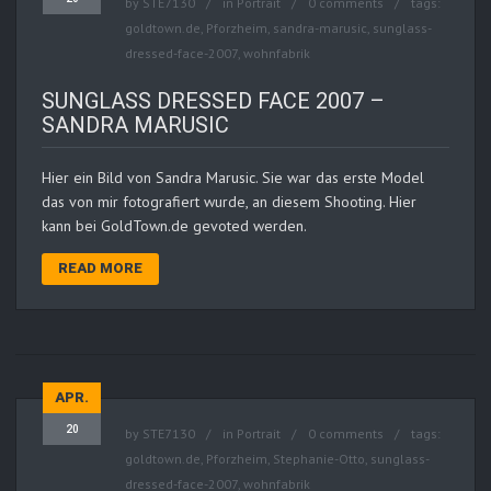
by
STE7130
in
Portrait
0 comments
tags:
goldtown.de
,
Pforzheim
,
sandra-marusic
,
sunglass-
dressed-face-2007
,
wohnfabrik
SUNGLASS DRESSED FACE 2007 –
SANDRA MARUSIC
Hier ein Bild von Sandra Marusic. Sie war das erste Model
das von mir fotografiert wurde, an diesem Shooting. Hier
kann bei GoldTown.de gevoted werden.
READ MORE
APR.
20
by
STE7130
in
Portrait
0 comments
tags:
goldtown.de
,
Pforzheim
,
Stephanie-Otto
,
sunglass-
dressed-face-2007
,
wohnfabrik