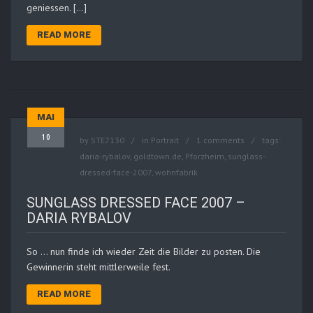
geniessen. […]
READ MORE
MAI
10
by
STE7130
in
Portrait
1 comments
tags:
daria-rybalov
,
goldtown.de
,
Pforzheim
,
sunglass-
dressed-face-2007
,
wohnfabrik
SUNGLASS DRESSED FACE 2007 –
DARIA RYBALOV
So … nun finde ich wieder Zeit die Bilder zu posten. Die
Gewinnerin steht mittlerweile fest.
READ MORE