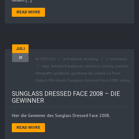
neuem […]
READ MORE
JULI
20
by
STE7130
in
featured
,
shooting
2 comments
tags:
Aytekin-Karabacak
,
canon5d
,
casting
,
contest
,
fotografie
,
goldtown
,
goldtown.de
,
Liliane-La-Torre
,
Output
,
Pforzheim
,
Sunglass-Dressed-Face-2008
,
voting
SUNGLASS DRESSED FACE 2008 – DIE
GEWINNER
Hier die Gewinner des Sunglass Dressed Face 2008.
READ MORE