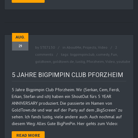
AUG.
29
by
STE7130
in
AboutMe
,
Projects
,
Video
2
comments
tags:
bigpimpinclub
,
comedy
,
Fun
,
goldtown
,
goldtown.de
,
lustig
,
Pforzheim
,
Video
,
youtube
5 JAHRE BIGPIMPIN CLUB PFORZHEIM
5 Jahre Bigpimpin Club Pforzheim. Wir (Serkan, Cem, Ferdi,
Erkan, Stefan und ich) haben ein ShoutOut fürs 5 YEAR
ANNIVERSARY produziert. Die passierte im Namen von
GoldTown.de und war auf der Party auf dem „BigScreen“ zu
sehen. Ich fands lustig, viele andere auch. Auch nochmal auf
diesem Weg: Alles Gute BigPimPin. Hier gehts zum Video:
READ MORE