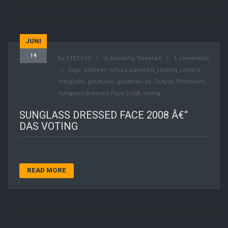
JUNI
19
by
STE7130
in
shooting
,
Streetart
1 comments
tags:
andreas-schulz
,
canon5d
,
casting
,
contest
,
fotografie
,
goldtown
,
goldtown.de
,
Output
,
Pforzheim
,
Sunglass-Dressed-Face-2008
,
voting
SUNGLASS DRESSED FACE 2008 Â€“
DAS VOTING
READ MORE