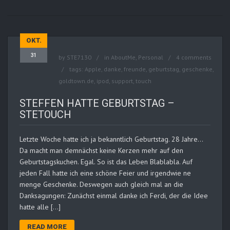
OKT.
31
by
STE7130
in
AboutMe
,
Personal
4 comments
tags:
Apple
,
danke
,
freunde
,
geburtstag
,
geschenke
,
goldtown.de
,
ipod
,
support
,
touch
STEFFEN HATTE GEBURTSTAG –
STETOUCH
Letzte Woche hatte ich ja bekanntlich Geburtstag. 28 Jahre…
Da macht man demnächst keine Kerzen mehr auf den
Geburtstagskuchen. Egal. So ist das Leben Blablabla. Auf
jeden Fall hatte ich eine schöne Feier und irgendwie ne
menge Geschenke. Deswegen auch gleich mal an die
Danksagungen: Zunächst einmal danke ich Ferdi, der die Idee
hatte alle […]
READ MORE