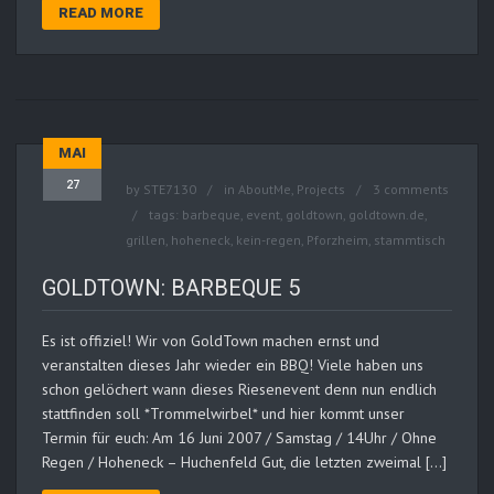
READ MORE
MAI
27
by
STE7130
in
AboutMe
,
Projects
3 comments
tags:
barbeque
,
event
,
goldtown
,
goldtown.de
,
grillen
,
hoheneck
,
kein-regen
,
Pforzheim
,
stammtisch
GOLDTOWN: BARBEQUE 5
Es ist offiziel! Wir von GoldTown machen ernst und
veranstalten dieses Jahr wieder ein BBQ! Viele haben uns
schon gelöchert wann dieses Riesenevent denn nun endlich
stattfinden soll *Trommelwirbel* und hier kommt unser
Termin für euch: Am 16 Juni 2007 / Samstag / 14Uhr / Ohne
Regen / Hoheneck – Huchenfeld Gut, die letzten zweimal […]