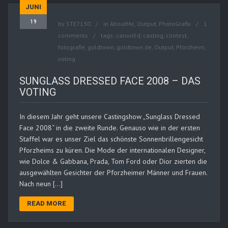
JUNI
19
by
STE7130
in
AboutMe
,
Output
,
PhotoGrafix
1
comments
tags:
canon5d
,
casting
,
contest
,
fotografie
,
goldtown
,
goldtown.de
,
Output
,
Pforzheim
,
voting
SUNGLASS DRESSED FACE 2008 – DAS
VOTING
In diesem Jahr geht unsere Castingshow „Sunglass Dressed
Face 2008“ in die zweite Runde. Genauso wie in der ersten
Staffel war es unser Ziel das schönste Sonnenbrillengesicht
Pforzheims zu küren. Die Mode der internationalen Designer,
wie Dolce & Gabbana, Prada, Tom Ford oder Dior zierten die
ausgewählten Gesichter der Pforzheimer Männer und Frauen.
Nach neun […]
READ MORE