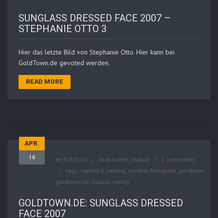
SUNGLASS DRESSED FACE 2007 –
STEPHANIE OTTO 3
Hier das letzte Bild von Stephanie Otto. Hier kann bei
GoldTown.de gevoted werden.
READ MORE
APR.
16
by
STE7130
in
AboutMe
,
Output
2 comments
tags:
canon5d
,
casting
,
contest
,
fotografie
,
goldtown
,
goldtown.de
,
Output
,
voting
GOLDTOWN.DE: SUNGLASS DRESSED
FACE 2007