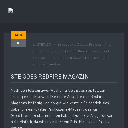
AUG.
05
by
STE7130
in
AboutMe
,
Output
,
Projects
1
comments
tags:
Bretten
,
Bruchsal
,
download
,
goldtown.de
,
karlsruhe
,
magazin
,
Mühlacker
,
pdf
,
Pforzheim
,
redfire
STE GOES REDFIRE MAGAZIN
Nach den letzten zwei Wochen arbeit ist es seit letzten
Freitag endlich soweit. Die erste Ausgabe des RedFire
Magazins ist fertig und so gut wie verteilt. Es handelt sich
dabei um ein lokales Print-Szene-Magazin, das wir
(GoldTown.de) übernommen haben. Die erste Ausgabe war
nicht einfach, da wir uns mit einem Print Magazin auf ganz