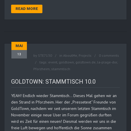
READ MORE
MAI
13
by
STE7130
in
AboutMe
,
Projects
0 comments
tags:
event
,
goldtown
,
goldtown.de
,
la-plage-dor
,
Pforzheim
,
stammtisch
GOLDTOWN: STAMMTISCH 10.0
YEAH! Endlich wieder Stammtisch… Dieses Mal gehen wir an
den Strand in Pforzheim. Hier der „Pressetext“ Freunde von
GoldTown, nachdem wir seit unserem letzten Stammtisch im
November einige neue User im Forum gegrüßen durften
wird es Zeit für einen neuen! Diesmal werden wir uns in die
freie Luft bewegen und hoffentlich die Sonne zusammen