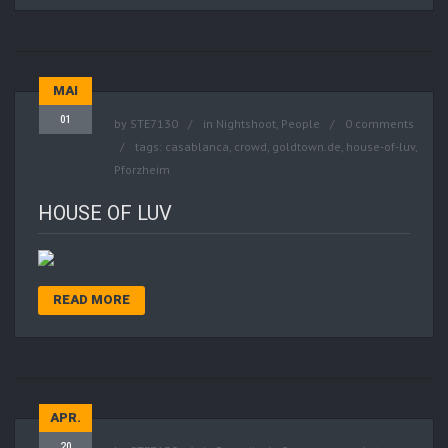
MAI
01
by
STE7130
in
Nightshoot
,
People
0 comments
tags:
casablanca
,
crowd
,
goldtown.de
,
house-of-luv
,
Pforzheim
HOUSE OF LUV
READ MORE
APR.
20