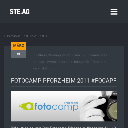
Previous Post
Next Post
MÄRZ
01
in
Others
,
Webtipp, PhotoGrafix
0 comments
tags:
event
,
fotocamp
,
fotografie
,
Pforzheim
,
veranstaltung
FOTOCAMP PFORZHEIM 2011 #FOCAPF