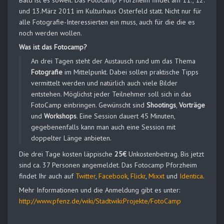
Bald ist es soweit. Das Fotocamp Pforzheim findet am 11., 12.
und 13.März 2011 im Kulturhaus Osterfeld statt. Nicht nur für
alle Fotografie-Interessierten ein muss, auch für die die es
noch werden wollen.
Was ist das Fotocamp?
An drei Tagen steht der Austausch rund um das Thema
Fotografie
im Mittelpunkt. Dabei sollen praktische Tipps
vermittelt werden und natürlich auch viele Bilder
entstehen. Möglichst jeder Teilnehmer soll sich in das
FotoCamp einbringen. Gewünscht sind
Shootings
,
Vorträge
und
Workshops
. Eine Session dauert 45 Minuten,
gegebenenfalls kann man auch eine Session mit
doppelter Länge anbieten.
Die drei Tage kosten läppische
25€
Unkostenbeitrag. Bis jetzt
sind ca. 37 Personen angemeldet. Das Fotocamp Pforzheim
findet Ihr auch auf
Twitter
,
Facebook
,
Flickr
,
Mixxt
und
Identica
.
Mehr Informationen und die Anmeldung gibt es unter:
http://www.pfenz.de/wiki/Stadtwiki:Projekte/FotoCamp