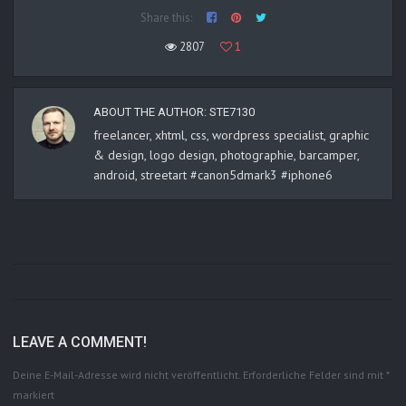
Share this:
2807
1
ABOUT THE AUTHOR:
STE7130
freelancer, xhtml, css, wordpress specialist, graphic
& design, logo design, photographie, barcamper,
android, streetart #canon5dmark3 #iphone6
LEAVE A COMMENT!
Deine E-Mail-Adresse wird nicht veröffentlicht.
Erforderliche Felder sind mit
*
markiert