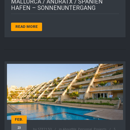
MALLORCA / ANDRATX / SPANIEN
HAFEN – SONNENUNTERGANG
READ MORE
FEB.
23
by
STE7130
in
AboutMe
,
Personal
,
Projects
5