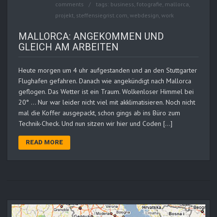
comments
tags:
business
,
fotografie
,
mallorca
,
projekt
,
steffensiegrist.com
,
webdesign
,
work
MALLORCA: ANGEKOMMEN UND
GLEICH AM ARBEITEN
Heute morgen um 4 uhr aufgestanden und an den Stuttgarter
Flughafen gefahren. Danach wie angekündigt nach Mallorca
geflogen. Das Wetter ist ein Traum. Wolkenloser Himmel bei
20° … Nur war leider nicht viel mit akklimatisieren. Noch nicht
mal die Koffer ausgepackt, schon gings ab ins Büro zum
Technik-Check. Und nun sitzen wir hier und Coden […]
READ MORE