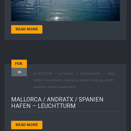
READ MORE
FEB.
26
by
STE7130
in
Travel
0 comments
tags:
hafen
,
leuchtturm
,
mallorca
,
meer
,
mooring
,
schiff
,
spanien
,
travel
,
weitwinkel
MALLORCA / ANDRATX / SPANIEN
HAFEN – LEUCHTTURM
READ MORE