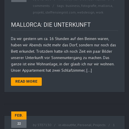
comments
tags:
business
,
fotografie
,
mallorca
,
projekt
,
steffensiegrist.com
,
webdesign
,
work
MALLORCA: DIE UNTERKUNFT
Da wir gestern um ca. 16 Stunden auf den Beinen waren,
haben wir Abends nicht mehr das Dorf, sondern nur noch das
Bett erkundet. Trotzdem hatte ich noch Zeit ein paar Bilder
unserer Unterkunft vor Sonnenuntergang zu machen. Das
ganze ist eine Wohnanlage, in der glaub ich nur wir wohnen.
Unser Appartement hat zwei Schlafzimmer, […]
READ MORE
FEB.
22
by
STE7130
in
AboutMe
,
Personal
,
Projects
1