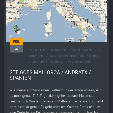
FEB.
20
by
STE7130
in
AboutMe
,
Personal
,
Projects
6
comments
tags:
business
,
fotografie
,
mallorca
,
projekt
,
steffensiegrist.com
,
webdesign
,
work
STE GOES MALLORCA / ANDRATX /
SPANIEN
Wie meine aufmerksamen Twitterfollower schon wissen, sind
es noch genau T- 2 Tage, dann gehts ab nach Mallorca.
Geschäftlich. Was ich genau auf Mallorca mache, weiß ich jetzt
noch nicht so genau. Es geht aber um Yachten, Fotos und um
eine Website. Ein Kunde eines Kunden von mir, möchte das