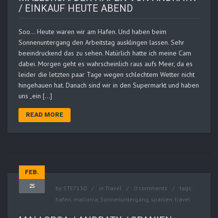
/ EINKAUF HEUTE ABEND
Soo… Heute waren wir am Hafen. Und haben beim
Sonnenuntergang den Arbeitstag ausklingen lassen. Sehr
beeindruckend das zu sehen. Natürlich hatte ich meine Cam
dabei. Morgen geht es wahrscheinlich raus aufs Meer, da es
leider die letzten paar Tage wegen schlechtem Wetter nicht
hingehauen hat. Danach sind wir in den Supermarkt und haben
uns „ein […]
READ MORE
FEB.
25
by
STE7130
in
Travel
0 comments
tags:
hafen
,
mallorca
,
Sonnenuntergang
,
spanien
,
travel