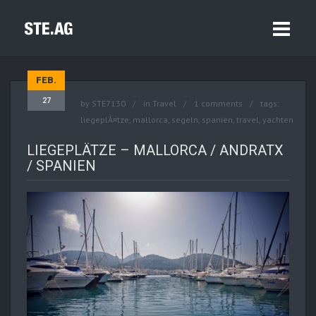
FEB.
27
by
STE7130
in
Travel
1 comments
tags:
liegeplÃ¤tze
,
mallorca
,
segeln
,
spanien
,
travel
,
yachten
LIEGEPLÄTZE – MALLORCA / ANDRATX
/ SPANIEN