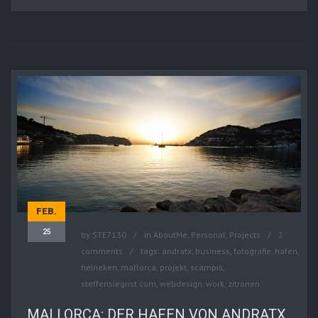
FEB.
25
by
STE7130
in
AboutMe
,
Personal
,
Projects
2
comments
tags:
andratx
,
business
,
fotografie
,
hafen
,
heineken
,
mallorca
,
projekt
,
scampis
,
steffensiegrist.com
,
webdesign
,
work
,
zitronen
MALLORCA: DER HAFEN VON ANDRATX