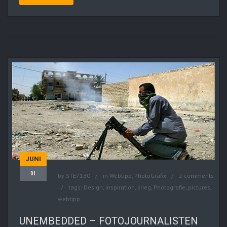
JUNI
01
by
STE7130
in
Webtipp, PhotoGrafix
2 comments
tags:
Design
,
inspiration
,
krieg
,
Photografie
,
pictures
,
webtipp
UNEMBEDDED – FOTOJOURNALISTEN