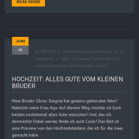
READ MORE
JUNI
30
by
STE7130
in
AboutMe
,
Output
,
Personal
11
comments
tags:
20d
,
Bretten
,
family
,
Himmel
,
Mühlacker
,
photoblog
,
Photografie
,
wolken
HOCHZEIT: ALLES GUTE VOM KLEINEN
BRUDER
Mein Bruder Oliver Siegrist hat gestern geheiratet. Wen?
Natürlich seine Frau Asja. Auf diesem Weg, möchte ich Euch
beiden nocheinmal alles Gute wünschen! Und, das ich
demnächst Onkel werde, finde ich auch Coolr! Das Bild ist
eine Preview von den Hochzeitsbildern, die ich für die zwei
gemacht habe.