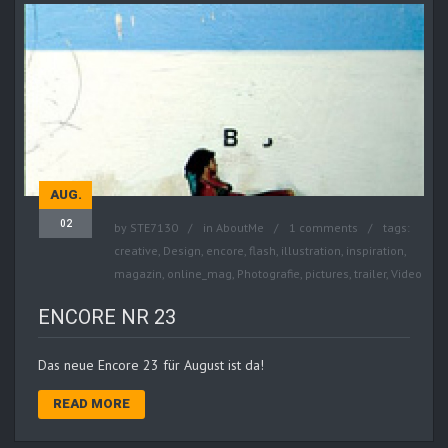
AUG.
02
by
STE7130
in
AboutMe
1 comments
tags:
creative
,
Design
,
encore
,
flash
,
illustration
,
inspiration
,
magazin
,
online_mag
,
Photografie
,
pictures
,
trailer
,
Video
ENCORE NR 23
Das neue Encore 23 für August ist da!
READ MORE