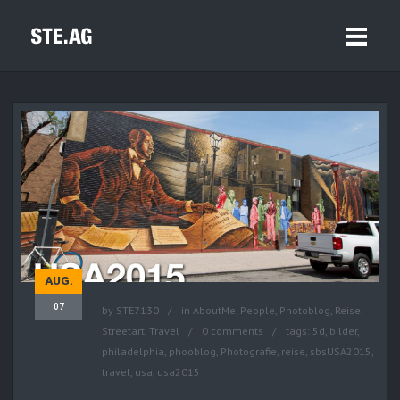
AUG.
07
by
STE7130
in
AboutMe
,
People
,
Photoblog
,
Reise
,
Streetart
,
Travel
0 comments
tags:
5d
,
bilder
,
philadelphia
,
phooblog
,
Photografie
,
reise
,
sbsUSA2015
,
travel
,
usa
,
usa2015