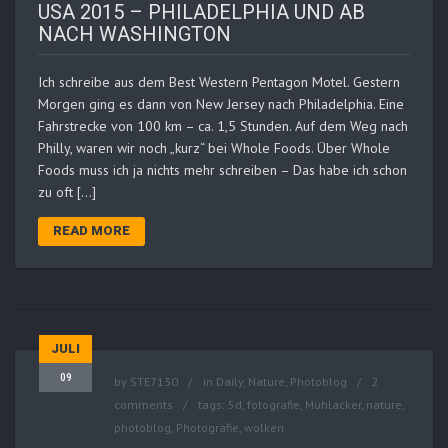
USA 2015 – PHILADELPHIA UND AB
NACH WASHINGTON
Ich schreibe aus dem Best Western Pentagon Motel. Gestern
Morgen ging es dann von New Jersey nach Philadelphia. Eine
Fahrstrecke von 100 km – ca. 1,5 Stunden. Auf dem Weg nach
Philly, waren wir noch „kurz“ bei Whole Foods. Über Whole
Foods muss ich ja nichts mehr schreiben – Das habe ich schon
zu oft […]
READ MORE
JULI
09
by
STE7130
in
Daily
,
Nature
,
Photoblog
2
comments
tags:
5d
,
fotografie
,
Mühlacker
,
nature
,
photoblog
,
Photografie
,
wolken