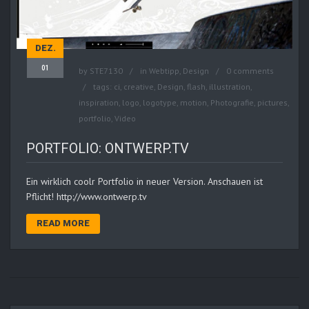
DEZ.
01
by
STE7130
in
Webtipp, Design
0 comments
tags:
ci
,
creative
,
Design
,
flash
,
illustration
,
inspiration
,
logo
,
logotype
,
motion
,
Photografie
,
pictures
,
portfolio
,
Video
PORTFOLIO: ONTWERP.TV
Ein wirklich coolr Portfolio in neuer Version. Anschauen ist
Pflicht! http://www.ontwerp.tv
READ MORE