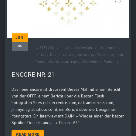
JUNI
05
by
STE7130
in
Webtipp, Design
0 comments
tags:
Design
,
drawing
,
encore
,
graffiti
,
online_mag
,
Photografie
,
streetart
,
typografie
,
webtipp
,
Werbung
ENCORE NR. 21
Das neue Encore ist draussen! Dieses Mal mit einem Bericht
von der OFFF, einem Bericht über die Besten Flash
Fotografen Sites (z.b. eccentris.com, dirklambrechts.com,
jimmymcgrathphoto.com), ein Bericht über die Designmai-
Youngsters, Ein Interview mit DAIM – Wieder einer der besten
Sprüher Deutschlands. –> Encore #21
READ MORE