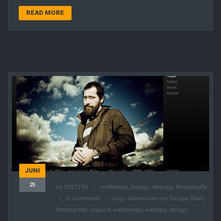
READ MORE
JUNI
25
by
STE7130
in
Webtipp, Design
,
Webtipp, PhotoGrafix
0 comments
tags:
daniel-weisser
,
Design
,
flash
,
Photografie
,
support
,
webdesign
,
webtipp_design