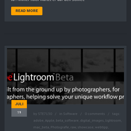
READ MORE
JULI
19
by
STE7130
in
Software
0 comments
tags:
adobe
,
Apple
,
beta_software
,
digital_images
,
lightroom
,
mac_beta
,
Photografie
,
raw
,
showcase
,
webtipp
,