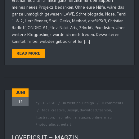
Erstmal möchte ich mich ganz herzlich für den Support
meines neues Projekts bedanken. Ohne eure Hilfe, wäre das
ganze unmöglich gewesen: LAWE, Schreiblogade, Nose, Ferdi
1 & 2, Herr Renner, Sodl, Gerks, Method, grafikPXR, Christian
Radloff, ONDRO #1, Elez, Nakit-Arts, 2RockG, Pixellisten. Über
weitere Blogpostings würde ich mich freuen. Desweiteren
könntet ihr bei webdesignbook.net für […]
READ MORE
JUNI
14
by
STE7130
in
Webtipp, Design
0 comments
tags:
creative
,
Design
,
download
,
fashion
,
illustration
,
inspiration
,
magazin
,
online_mag
,
Photografie
,
streetart
LOVEPICS.IT – MAGZIN