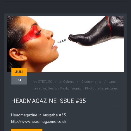
JULI
04
by
STE7130
in
Others
0 comments
tags:
creative
,
Design
,
flash
,
magazin
,
Photografie
,
pictures
HEADMAGAZINE ISSUE #35
Headmagazine in Ausgabe #35
http://www.headmagazine.co.uk