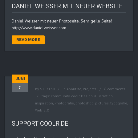
DANIEL WEISSER MIT NEUER WEBSITE
Daniel Weisser mit neuer Photoseite. Sehr geile Seite!
http://www.danielweisser.com
READ MORE
JUNI
21
by
STE7130
in
AboutMe
,
Projects
6 comments
tags:
community
,
coolr
,
Design
,
illustration
,
inspiration
,
Photografie
,
photoshop
,
pictures
,
typografie
,
Web_2.0
SUPPORT COOLR.DE