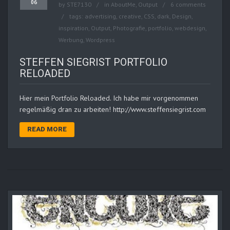
06
by
STE7130
in
AboutMe
,
Output
6 comments
tags:
advertising
,
creative
,
CSS
,
dark
,
Design
,
inspiration
,
Output
,
Photografie
,
portfolio
,
webdesign
,
Werbung
,
Wordpress
STEFFEN SIEGRIST PORTFOLIO
RELOADED
Hier mein Portfolio Reloaded. Ich habe mir vorgenommen
regelmäßig dran zu arbeiten! http://www.steffensiegrist.com
READ MORE