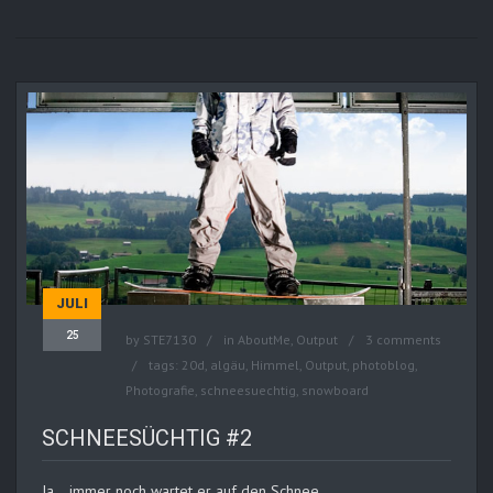
JULI
25
by
STE7130
in
AboutMe
,
Output
3 comments
tags:
20d
,
algäu
,
Himmel
,
Output
,
photoblog
,
Photografie
,
schneesuechtig
,
snowboard
SCHNEESÜCHTIG #2
Ja… immer noch wartet er auf den Schnee