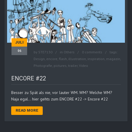
JULI
06
by
STE7130
in
Others
0 comments
tags:
Design
,
encore
,
flash
,
illustration
,
inspiration
,
magazin
,
Photografie
,
pictures
,
trailer
,
Video
ENCORE #22
Besser zu Spät als nie, vor lauter WM. WM? Welche WM?
Naja egal… hier gehts zum ENCORE #22 -> Encore #22
READ MORE