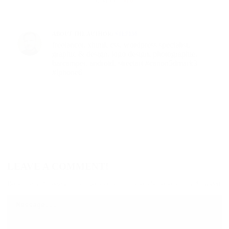
3113
0
ABOUT THE AUTHOR:
STE7130
freelancer, xhtml, css, wordpress specialist,
graphic & design, logo design, photographie,
barcamper, android, streetart #canon5dmark3
#iphone6
LEAVE A COMMENT!
Deine E-Mail-Adresse wird nicht veröffentlicht.
Erforderliche Felder sind mit
*
markiert