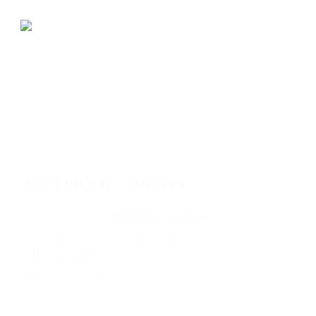
Previous Post
Next Post
JUNI
14
in
Webtipp, Design
0 comments
tags:
creative
,
Design
,
download
,
fashion
,
illustration
,
inspiration
,
magazin
,
online_mag
,
Photografie
,
streetart
LOVEPICS.IT – MAGZIN
Ein italienisches Online Mag. Sehr nett anzuschauen. 18
MB download – Flash EXE
http://www.lovepics.it/
Share this: