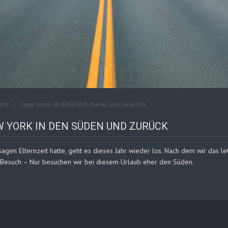
nts
tags:
reise
,
sbsUSA2015
,
travel
,
usa
,
usa2015
W YORK IN DEN SÜDEN UND ZURÜCK
usagen Elternzeit hatte, geht es dieses Jahr wieder los. Nach dem wir das 
n Besuch – Nur besuchen wir bei diesem Urlaub eher den Süden.