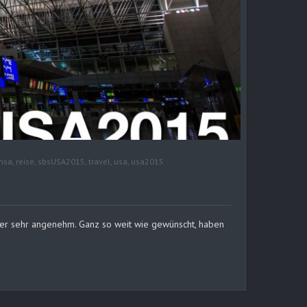
ansa
,
reise
,
sbsUSA2015
,
travel
,
usa
,
usa2015
hier sehr angenehm. Ganz so weit wie gewünscht, haben