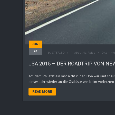
JUNI
02
by
STE7130
in
AboutMe
,
Reise
0 comme
USA 2015 – DER ROADTRIP VON NE
ach dem ich jetzt ein Jahr nicht in den USA war und soz
dieses Jahr wieder an die Ostküste wie beim vorletzte
READ MORE