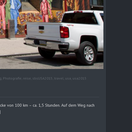
g
,
Photografie
,
reise
,
sbsUSA2015
,
travel
,
usa
,
usa2015
ecke von 100 km – ca. 1,5 Stunden. Auf dem Weg nach
]