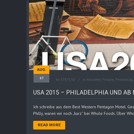
AUG.
07
by
STE7130
in
AboutMe
,
People
,
Photoblog
,
USA 2015 – PHILADELPHIA UND A
Ich schreibe aus dem Best Western Pentagon Motel. Ges
Philly, waren wir noch „kurz“ bei Whole Foods. Über Who
READ MORE