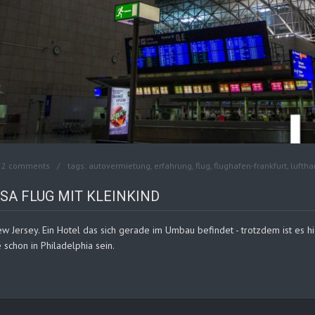
2 comments
tags:
autovermietung
,
erfahrung
,
flug
,
flughafen-frankfurt
,
lufth
SA FLUG MIT KLEINKIND
w Jersey. Ein Hotel das sich gerade im Umbau befindet - trotzdem ist es 
e schon in Philadelphia sein.