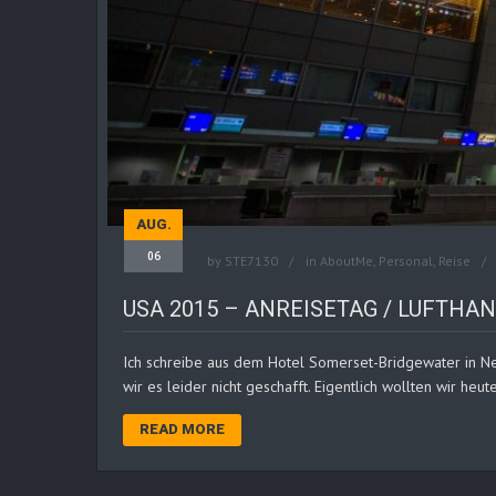
AUG.
06
by
STE7130
in
AboutMe
,
Personal
,
Reise
USA 2015 – ANREISETAG / LUFTHAN
Ich schreibe aus dem Hotel Somerset-Bridgewater in Ne
wir es leider nicht geschafft. Eigentlich wollten wir heut
READ MORE