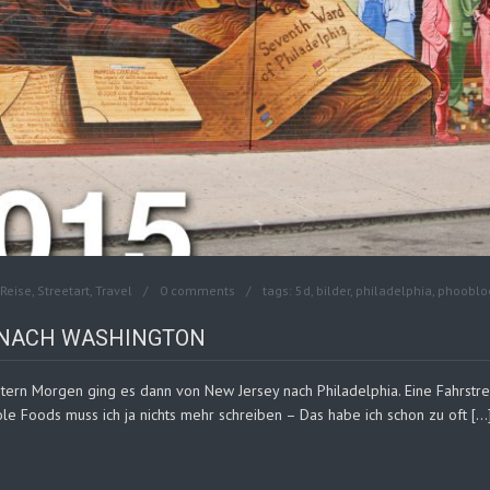
Reise
,
Streetart
,
Travel
0 comments
tags:
5d
,
bilder
,
philadelphia
,
phooblo
B NACH WASHINGTON
tern Morgen ging es dann von New Jersey nach Philadelphia. Eine Fahrstr
le Foods muss ich ja nichts mehr schreiben – Das habe ich schon zu oft […