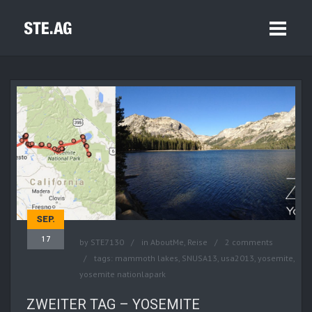
SEP.
17
by
STE7130
in
AboutMe
,
Reise
2 comments
tags:
mammoth lakes
,
SNUSA13
,
usa2013
,
yosemite
,
yosemite nationlapark
ZWEITER TAG – YOSEMITE