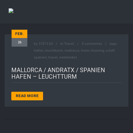
FEB.
26
by
STE7130
in
Travel
0 comments
tags:
hafen
,
leuchtturm
,
mallorca
,
meer
,
mooring
,
schiff
,
spanien
,
travel
,
weitwinkel
MALLORCA / ANDRATX / SPANIEN
HAFEN – LEUCHTTURM
READ MORE