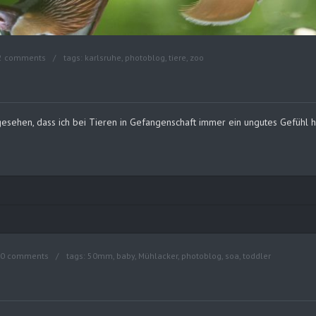
2 comments
tags:
karlsruhe
,
photoblog
,
tiere
,
zoo
esehen, dass ich bei Tieren in Gefangenschaft immer ein ungutes Gefühl hab
0 comments
tags:
50mm
,
baby
,
Mühlacker
,
photoblog
,
soa
,
toddler