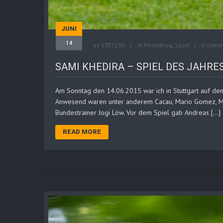
JUNI
14
by
STE7130
in
Photoblog
,
Sport
0 comm
SAMI KHEDIRA – SPIEL DES JAHRES
Am Sonntag den 14.06.2015 war ich in Stuttgart auf dem 
Anwesend waren unter anderem Cacau, Mario Gomez, Miro
Bundestrainer Jogi Löw. Vor dem Spiel gab Andreas […]
READ MORE