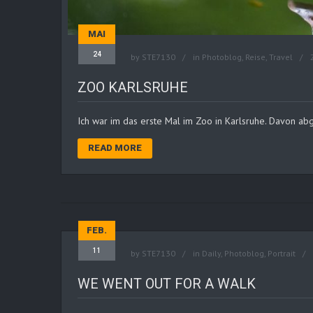
MAI
24
by
STE7130
in
Photoblog
,
Reise
,
Travel
ZOO KARLSRUHE
Ich war im das erste Mal im Zoo in Karlsruhe. Davon abg
READ MORE
FEB.
11
by
STE7130
in
Daily
,
Photoblog
,
Portrait
WE WENT OUT FOR A WALK