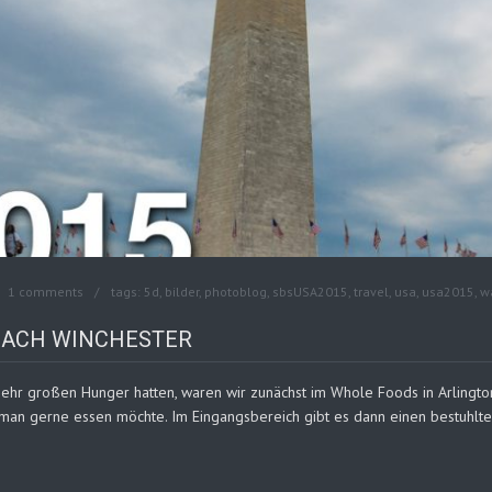
1 comments
tags:
5d
,
bilder
,
photoblog
,
sbsUSA2015
,
travel
,
usa
,
usa2015
,
w
 NACH WINCHESTER
r großen Hunger hatten, waren wir zunächst im Whole Foods in Arlington 
man gerne essen möchte. Im Eingangsbereich gibt es dann einen bestuhlt