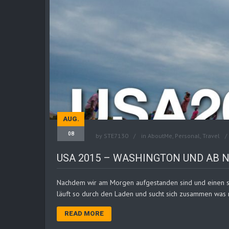
AUG.
08
by
STE7130
in
AboutMe
,
Personal
,
Travel
USA 2015 – WASHINGTON UND AB
Nachdem wir am Morgen aufgestanden sind und einen seh
läuft so durch den Laden und sucht sich zusammen was 
READ MORE