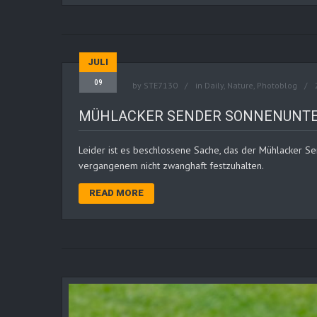
JULI
09
by
STE7130
in
Daily
,
Nature
,
Photoblog
MÜHLACKER SENDER SONNENUNT
Leider ist es beschlossene Sache, das der Mühlacker Sen
vergangenem nicht zwanghaft festzuhalten.
READ MORE