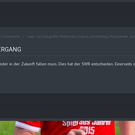
2 comments
tags:
5d
,
fotografie
,
Mühlacker
,
nature
,
photoblog
,
Photografie
,
wo
ERGANG
der in der Zukunft fallen muss. Dies hat der SWR entschieden. Einerseits is