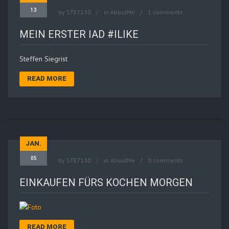
13
by
STE7130
in
AboutMe
1 comments
MEIN ERSTER IAD #ILIKE
Steffen Siegrist
READ MORE
JAN.
05
by
STE7130
in
AboutMe
0 comments
EINKAUFEN FÜRS KOCHEN MORGEN
READ MORE