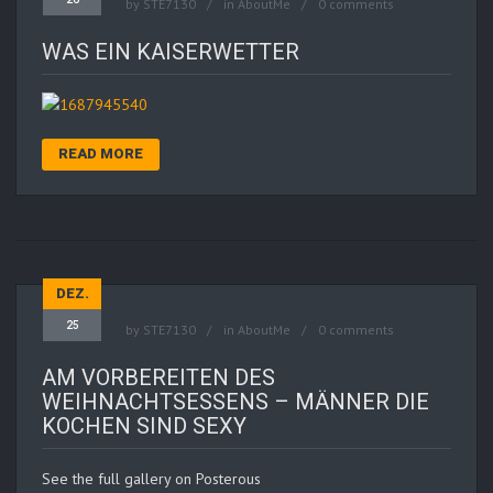
by
STE7130
in
AboutMe
0 comments
WAS EIN KAISERWETTER
READ MORE
DEZ.
25
by
STE7130
in
AboutMe
0 comments
AM VORBEREITEN DES
WEIHNACHTSESSENS – MÄNNER DIE
KOCHEN SIND SEXY
See the full gallery on Posterous