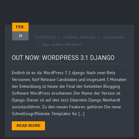
FEB.
23
by
STE7130
in
Others
,
Software
0 comments
tags:
update
,
Wordpress
OUT NOW: WORDPRESS 3.1 DJANGO
Endlich ist es da. WordPress 3.1 django. Nach zwei Beta
Versionen, fünf Release Candidates und insgesamt 5 Monaten
der Entwicklung ist heute die Final der beliebten Blogging
Software WordPress erschienen. Der Name der Version ist
Django. Dieser ist auf den Jazz Gitaristen Django Reinhardt
zurückzuführen. Zu den neuen Features gehören: Die neue
Schnellzugriffsleiste Templates für […]
READ MORE