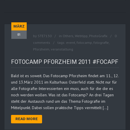
MÄRZ
01
by
STE7130
in
Others
,
Webtipp, PhotoGrafix
0
comments
tags:
event
,
fotocamp
,
fotografie
,
Pforzheim
,
veranstaltung
FOTOCAMP PFORZHEIM 2011 #FOCAPF
Bald ist es soweit. Das Fotocamp Pforzheim findet am 11., 12.
und 13.März 2011 im Kulturhaus Osterfeld statt. Nicht nur für
alle Fotografie-Interessierten ein muss, auch für die die es
noch werden wollen. Was ist das Fotocamp? An drei Tagen
steht der Austausch rund um das Thema Fotografie im
Mittelpunkt. Dabei sollen praktische Tipps vermittelt […]
READ MORE