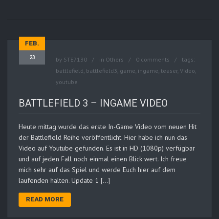
FEB.
23
by
STE7130
in
Others
0 comments
tags:
battlefield
,
battlefield3
,
game
,
ingame
,
teaser
,
Video
,
youtube
BATTLEFIELD 3 – INGAME VIDEO
Heute mittag wurde das erste In-Game Video vom neuen Hit
der Battlefield Reihe veröffentlicht. Hier habe ich nun das
Video auf Youtube gefunden. Es ist in HD (1080p) verfügbar
und auf jeden Fall noch einmal einen Blick wert. Ich freue
mich sehr auf das Spiel und werde Euch hier auf dem
laufenden halten. Update 1 […]
READ MORE