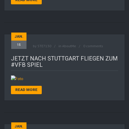
JAN.
15
by
STE7130
in
AboutMe
0 comments
JETZT NACH STUTTGART FLIEGEN ZUM
#VFB SPIEL
READ MORE
JAN.