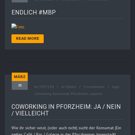
ENDLICH #MBP
READ MORE
MÄRZ
20
by
STE7130
in
Others
0 comments
tags:
coworking
,
konsumat
,
Pforzheim
,
support
COWORKING IN PFORZHEIM: JA / NEIN
/ VIELLEICHT
Wie ihr sicher wisst, (oder auch nicht) sucht der Konsumat (Ein
nettes Café / Bar / Galerie in der Pforzheimer Innenstadt)