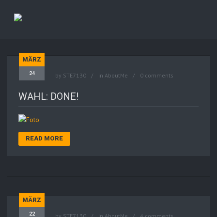
MÄRZ
24
by
STE7130
in
AboutMe
0 comments
WAHL: DONE!
READ MORE
MÄRZ
22
by
STE7130
in
AboutMe
4 comments