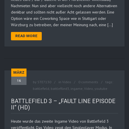
Nachmieter. Nun sind aber vielleicht noch andere Alternativen
denkbar und sollten nicht außer Acht gelassen werden. Eine
Option wäre ein Coworking Space wie in Stuttgart oder
Würzburg zu betreiben, der meiner Meinung nach, eine […]
READ MORE
MÄRZ
16
by
STE7130
in
Video
0 comments
tags:
battlefield
,
battlefiled3
,
ingame
,
Video
,
youtube
BATTLEFIELD 3 – „FAULT LINE EPISODE
II“ (HD)
Heute wurde das zweite Ingame Video von Battlefield 3
veröffentlicht. Das Video zeigt den Singleplayer Modus. In