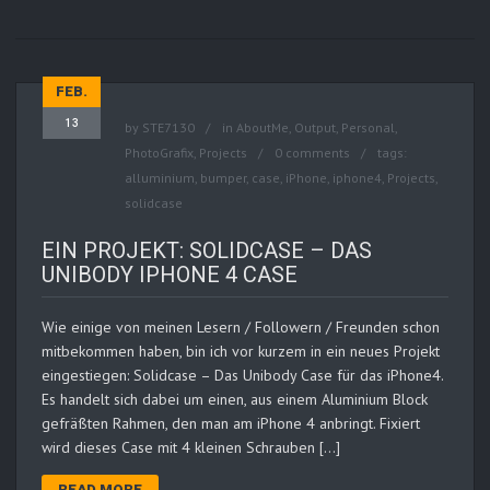
FEB.
13
by
STE7130
in
AboutMe
,
Output
,
Personal
,
PhotoGrafix
,
Projects
0 comments
tags:
alluminium
,
bumper
,
case
,
iPhone
,
iphone4
,
Projects
,
solidcase
EIN PROJEKT: SOLIDCASE – DAS
UNIBODY IPHONE 4 CASE
Wie einige von meinen Lesern / Followern / Freunden schon
mitbekommen haben, bin ich vor kurzem in ein neues Projekt
eingestiegen: Solidcase – Das Unibody Case für das iPhone4.
Es handelt sich dabei um einen, aus einem Aluminium Block
gefräßten Rahmen, den man am iPhone 4 anbringt. Fixiert
wird dieses Case mit 4 kleinen Schrauben […]
READ MORE