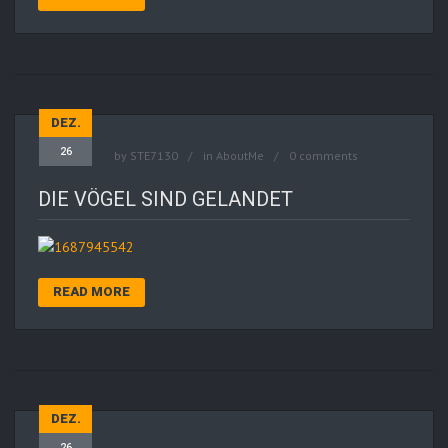
DEZ.
26
by
STE7130
in
AboutMe
0 comments
DIE VÖGEL SIND GELANDET
READ MORE
DEZ.
26