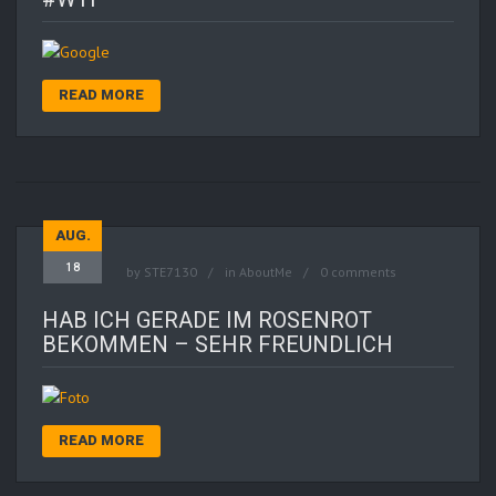
READ MORE
AUG.
18
by
STE7130
in
AboutMe
0 comments
HAB ICH GERADE IM ROSENROT
BEKOMMEN – SEHR FREUNDLICH
READ MORE