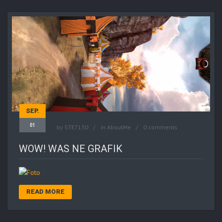
SEP.
01
by
STE7130
in
AboutMe
0 comments
WOW! WAS NE GRAFIK
READ MORE