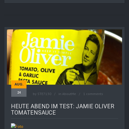
AUG.
24
by
STE7130
in
AboutMe
1 comments
HEUTE ABEND IM TEST: JAMIE OLIVER
TOMATENSAUCE