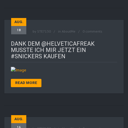
AUG.
18
by
STE7130
in
AboutMe
0 comments
DANK DEM @HELVETICAFREAK
MUSSTE ICH MIR JETZT EIN
#SNICKERS KAUFEN
READ MORE
AUG.
16