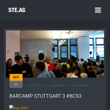
SEP.
11
by
STE7130
in
AboutMe
0 comments
BARCAMP STUTTGART 3 #BCS3