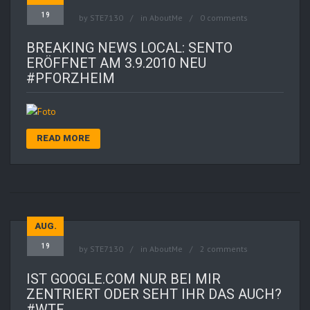
19
by
STE7130
in
AboutMe
0 comments
BREAKING NEWS LOCAL: SENTO
ERÖFFNET AM 3.9.2010 NEU
#PFORZHEIM
READ MORE
AUG.
19
by
STE7130
in
AboutMe
2 comments
IST GOOGLE.COM NUR BEI MIR
ZENTRIERT ODER SEHT IHR DAS AUCH?
#WTF