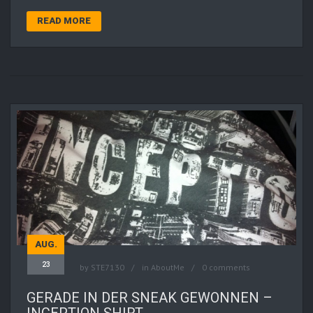
READ MORE
AUG.
23
by
STE7130
in
AboutMe
0 comments
GERADE IN DER SNEAK GEWONNEN –
INCEPTION SHIRT