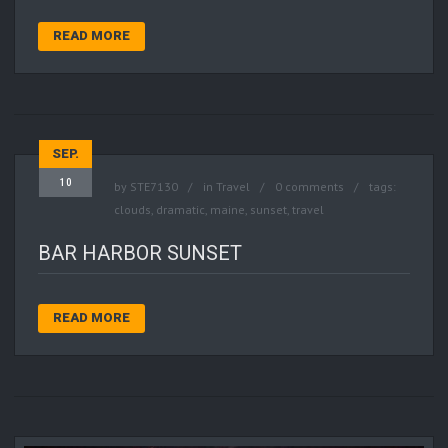
READ MORE
SEP.
10
by
STE7130
in
Travel
0 comments
tags:
clouds
,
dramatic
,
maine
,
sunset
,
travel
BAR HARBOR SUNSET
READ MORE