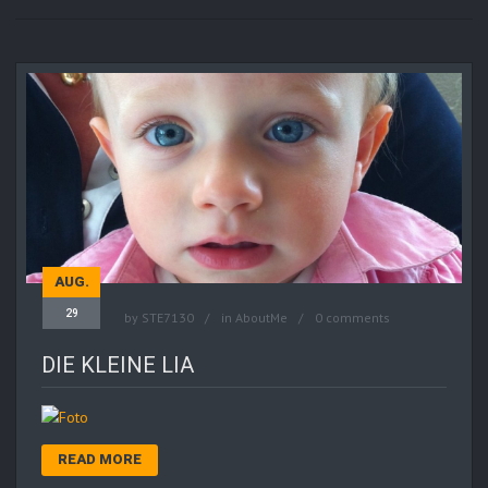
AUG.
29
by
STE7130
in
AboutMe
0 comments
DIE KLEINE LIA
READ MORE