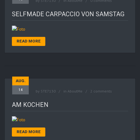
by
STE7130
in
AboutMe
0 comments
SELFMADE CARPACCIO VON SAMSTAG
READ MORE
AUG.
14
by
STE7130
in
AboutMe
2 comments
AM KOCHEN
READ MORE