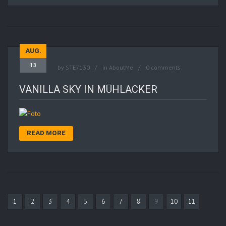
AUG.
13
by
STE7130
in
AboutMe
0 comments
VANILLA SKY IN MÜHLACKER
READ MORE
1
2
3
4
5
6
7
8
9
10
11