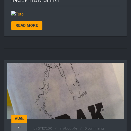
READ MORE
AUG.
21
by
STE7130
in
AboutMe
0 comments