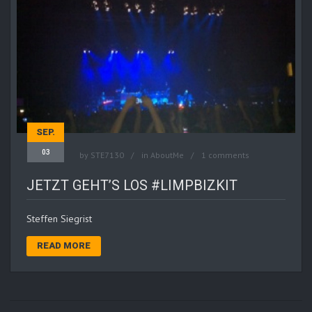
SEP.
03
by
STE7130
in
AboutMe
1 comments
JETZT GEHT’S LOS #LIMPBIZKIT
Steffen Siegrist
READ MORE