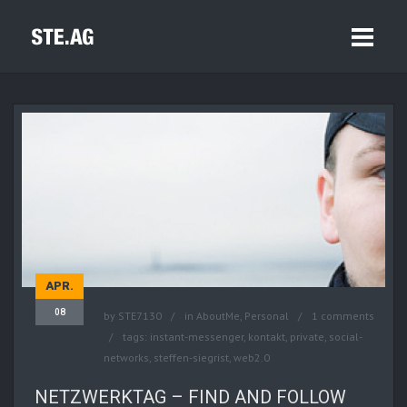
APR.
08
by
STE7130
in
AboutMe
,
Personal
1 comments
tags:
instant-messenger
,
kontakt
,
private
,
social-
networks
,
steffen-siegrist
,
web2.0
NETZWERKTAG – FIND AND FOLLOW