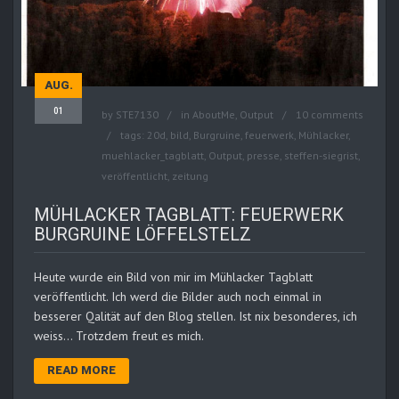
AUG.
01
by
STE7130
in
AboutMe
,
Output
10 comments
tags:
20d
,
bild
,
Burgruine
,
feuerwerk
,
Mühlacker
,
muehlacker_tagblatt
,
Output
,
presse
,
steffen-siegrist
,
veröffentlicht
,
zeitung
MÜHLACKER TAGBLATT: FEUERWERK
BURGRUINE LÖFFELSTELZ
Heute wurde ein Bild von mir im Mühlacker Tagblatt
veröffentlicht. Ich werd die Bilder auch noch einmal in
besserer Qalität auf den Blog stellen. Ist nix besonderes, ich
weiss… Trotzdem freut es mich.
READ MORE