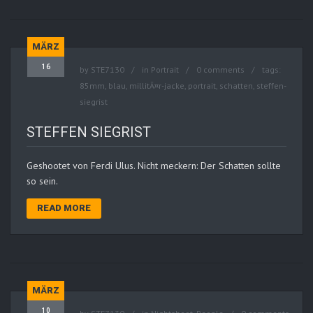
MÄRZ
16
by
STE7130
in
Portrait
0 comments
tags:
85mm
,
blau
,
millitÃ¤r-jacke
,
portrait
,
schatten
,
steffen-
siegrist
STEFFEN SIEGRIST
Geshootet von Ferdi Ulus. Nicht meckern: Der Schatten sollte
so sein.
READ MORE
MÄRZ
10