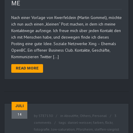
ME
Nach einer Vorlage von Kwerfeldein (Martin Gommel), möchte
ich nun auch einen „kleinen“ Post machen, in dem ich meine
Kontaktwege aufzeige. Ich freue mich über jeden Kontakt den
ich mit Menschen habe, und deswegen finde ich dieses
Posting eine gute Idee. Soziale Netzwerke Xing – Ehemals
OpenBC. Ein offener Business Club. Kontakte, Geschäfte,
Kommunizieren Twitter […]
READ MORE
JULI
14
by
STE7130
in
AboutMe
,
Others
,
Personal
3
comments
tags:
daniel-weisser
,
farben
,
flickr
,
fotografie
,
low-saturation
,
Pforzheim
,
steffen-siegrist