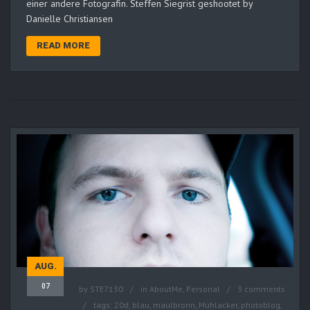
einer andere Fotografin. Steffen Siegrist geshootet by
Danielle Christiansen
READ MORE
AUG.
07
by
STE7130
in
AboutMe
,
Personal
3 comments
tags:
20d
,
blau
,
maulbronn
,
Mühlacker
,
photoblog
,