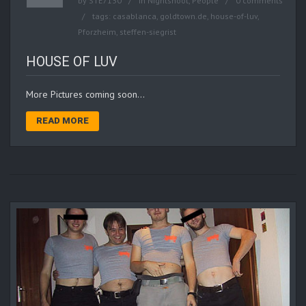
by
STE7130
in
Nightshoot
,
People
0 comments
tags:
casablanca
,
goldtown.de
,
house-of-luv
,
Pforzheim
,
steffen-siegrist
HOUSE OF LUV
More Pictures coming soon…
READ MORE