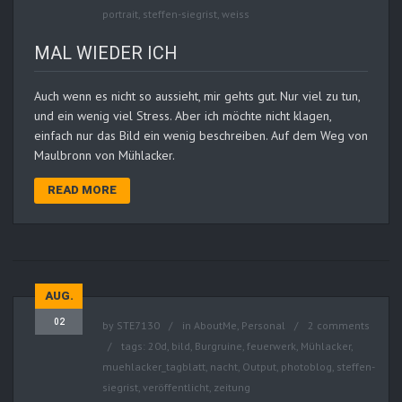
portrait
,
steffen-siegrist
,
weiss
MAL WIEDER ICH
Auch wenn es nicht so aussieht, mir gehts gut. Nur viel zu tun,
und ein wenig viel Stress. Aber ich möchte nicht klagen,
einfach nur das Bild ein wenig beschreiben. Auf dem Weg von
Maulbronn von Mühlacker.
READ MORE
AUG.
02
by
STE7130
in
AboutMe
,
Personal
2 comments
tags:
20d
,
bild
,
Burgruine
,
feuerwerk
,
Mühlacker
,
muehlacker_tagblatt
,
nacht
,
Output
,
photoblog
,
steffen-
siegrist
,
veröffentlicht
,
zeitung