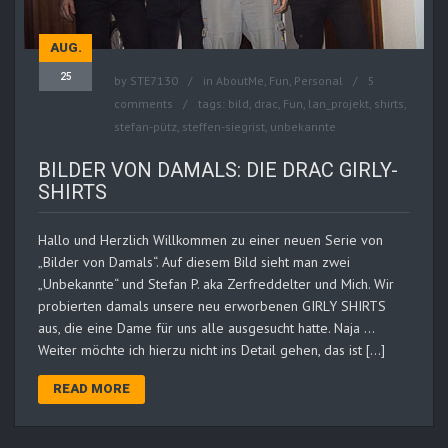
AUG.
25
by
STE7130
in
AboutMe
,
Fun
,
Personal
5
comments
tags:
bild
,
drac
,
Fun
,
lan_projekt
,
shirts
,
stefan-pütz
,
steffen-siegrist
,
unbekannte
BILDER VON DAMALS: DIE DRAC GIRLY-
SHIRTS
Hallo und Herzlich Willkommen zu einer neuen Serie von
„Bilder von Damals“. Auf diesem Bild sieht man zwei
„Unbekannte“ und Stefan P. aka Zerfreddelter und Mich. Wir
probierten damals unsere neu erworbenen GIRLY SHIRTS
aus, die eine Dame für uns alle ausgesucht hatte. Naja …
Weiter möchte ich hierzu nicht ins Detail gehen, das ist […]
READ MORE