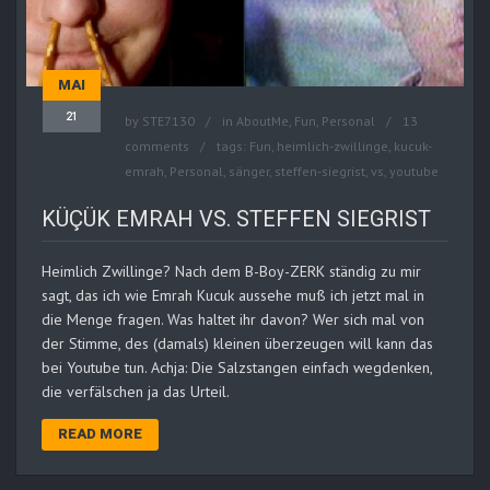
MAI
21
by
STE7130
in
AboutMe
,
Fun
,
Personal
13
comments
tags:
Fun
,
heimlich-zwillinge
,
kucuk-
emrah
,
Personal
,
sänger
,
steffen-siegrist
,
vs
,
youtube
KÜÇÜK EMRAH VS. STEFFEN SIEGRIST
Heimlich Zwillinge? Nach dem B-Boy-ZERK ständig zu mir
sagt, das ich wie Emrah Kucuk aussehe muß ich jetzt mal in
die Menge fragen. Was haltet ihr davon? Wer sich mal von
der Stimme, des (damals) kleinen überzeugen will kann das
bei Youtube tun. Achja: Die Salzstangen einfach wegdenken,
die verfälschen ja das Urteil.
READ MORE