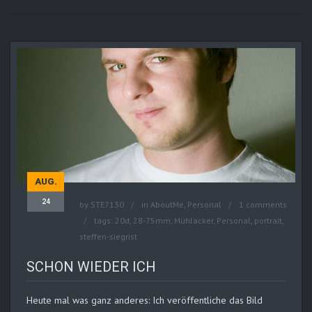
AUG.
24
by
STE7130
in
AboutMe
,
Personal
1 comments
tags:
20d
,
28-75mm
,
Mühlacker
,
Personal
,
portrait
,
steffen-siegrist
SCHON WIEDER ICH
Heute mal was ganz anderes: Ich veröffentliche das Bild