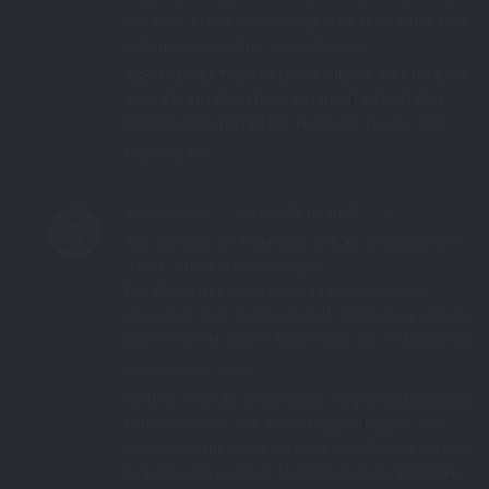
der seine Mama vergewaltigt. Naja, seine Filme sind
nicht ganz Jugendfrei würd ich sagen.
ABER! RESPEKT! DU STEFFEN, SIEHST IHM ÄHNLICH
und!: ICH BIN FROH DASS DU NICHT DENSELBEN
WERDEGANG HINTER DIR HAST WIE Emrah… SO!
Peace up Bro´…
JONESMANS
OKTOBER 15, 2007
Also ich muss als Türke und auch als Zeitzeuge des
„kücük“ (kleinen) Emrah sagen:
Der Kleine ist einfach durch´s Fernsehen gross
geworden, auch die Presse half. Internet war damals
nicht. Verarscht wird er heute noch, der 40 Jährige. lol
Ähnlichkeiten? Klar!
Steffen, wenn du in den 80ern -90gern im Deutschen
Fernsehen über Tod, Armut, Ungerechitgkeit, usw.
gesungen hättest und die Leute dein Gesicht mit den
Augenbrauen und dem Hundeblick in der Bildröhre