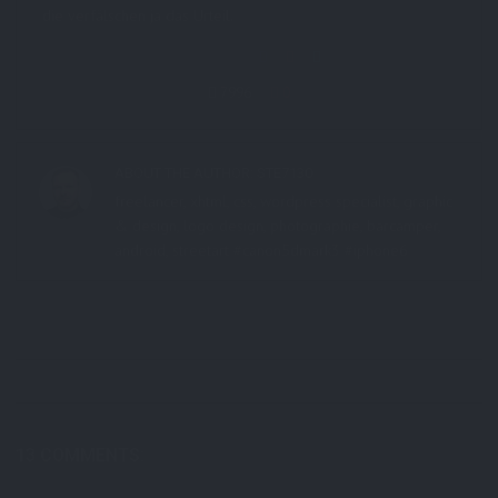
die verfälschen ja das Urteil.
Share this:
7996
0
ABOUT THE AUTHOR:
STE7130
freelancer, xhtml, css, wordpress specialist, graphic
& design, logo design, photographie, barcamper,
android, streetart #canon5dmark3 #iphone6
13 COMMENTS: