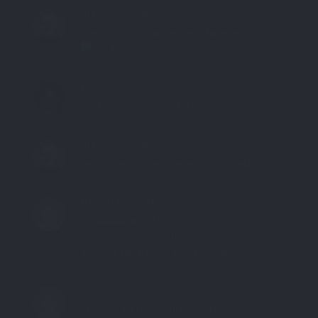
STE7130
MAI 21, 2007
okey … das das ganze etwas fairer wird:
LAWE
MAI 21, 2007
Verdammt, welcher bist du?
STE7130
MAI 21, 2007
weiß ich jetzt irgendwie auch nicht mehr
DANIELLE
MAI 21, 2007
schlaaaaauuuuuu! :-)
der süßere is er natürlich.
aber die salzstangen sind auch net schlecht
MOLLO
MAI 22, 2007
saugeil *lach* und zerk hat recht, eindeutig!