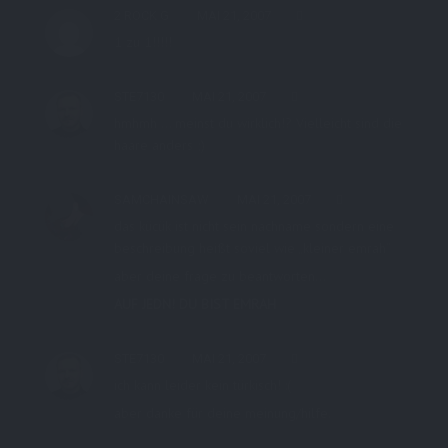
2 ROCK G
MAI 21, 2007
1 zu 1!!!!!
STE7130
MAI 21, 2007
hmhmh … meinst du wirklich!? Vielleicht sind die
haare anders ;)
SAMCHAINSAW
MAI 21, 2007
das kücük ist nicht sein nachname sondern eine
beschreibung heißt soviel wie „kleiner emrah“
aber deine frage zu beantworten…
AUF JEDN! DU BIST EMRAH
STE7130
MAI 21, 2007
ich kann leider kein türkisch! :(
aber danke für deine meinung/hilfe.