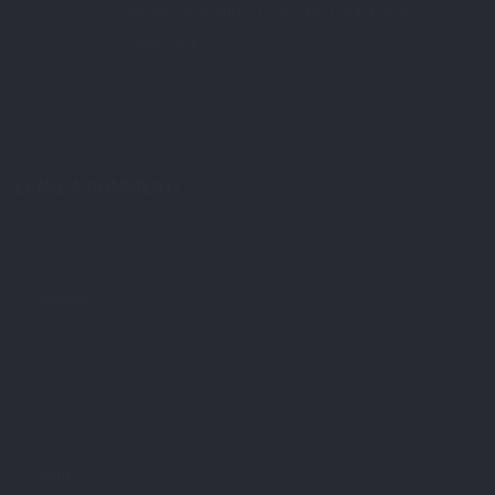
WERDEGANG HINTER DIR HAST WIE Emrah… SO!
Peace up Bro´… ….
….
LEAVE A COMMENT!
Deine E-Mail-Adresse wird nicht veröffentlicht.
Erforderliche Felder sind mit
*
markiert