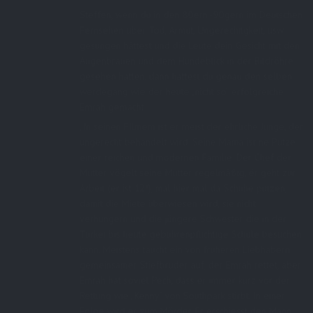
Steffen, wenn du in den 80ern -90gern im Deutschen
Fernsehen über Tod, Armut, Ungerechitgkeit, usw.
gesungen hättest und die Leute dein Gesicht mit den
Augenbrauen und dem Hundeblick in der Bildröhre
gesehen hätten, dann hättest du genau den selben
werdegang wie der heute „nicht so“ erfolgreiche
Emrah gemacht.
„In seinen FIlmem ist er meist der ehrliche Junge, der
ungerecht behandelt wird. Seine Mama ist ne Putze
einer reichen und modernen Familie. Der Chef der
Mutter vögelt seine Mutter regelmäßig, ér geht zur
Arbeit (er ist 12!), mal hier mal da Schuhe putzen,
damit die Miete überwiesen wird, sie nicht
verhungern und die jüngere Schwester die in der
Türkei bis heute gebührenpflichtige Schule besuchen
kann. Meistens taucht ein von früheren Liebhabern
gemeinsamer Stiefbruder auf, der Emrah rettet, aber
Emrah hat soviel Pech, dass er immer kurz vor der
Rettung wie „Kenny“ von Southpark stirbt. In einer
Folge wird er zum Mörder. Er erschiesst den Mann