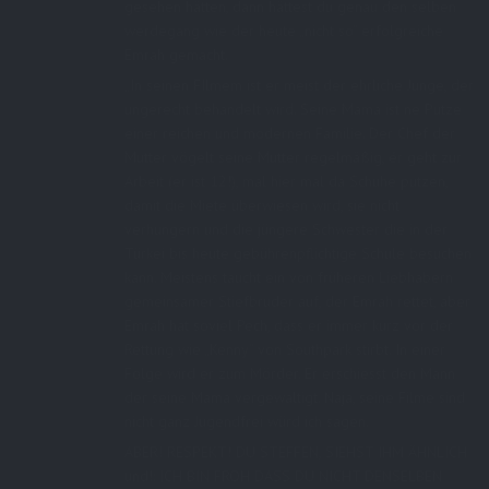
gesehen hätten, dann hättest du genau den selben
werdegang wie der heute „nicht so“ erfolgreiche
Emrah gemacht.
„In seinen FIlmem ist er meist der ehrliche Junge, der
ungerecht behandelt wird. Seine Mama ist ne Putze
einer reichen und modernen Familie. Der Chef der
Mutter vögelt seine Mutter regelmäßig, ér geht zur
Arbeit (er ist 12!), mal hier mal da Schuhe putzen,
damit die Miete überwiesen wird, sie nicht
verhungern und die jüngere Schwester die in der
Türkei bis heute gebührenpflichtige Schule besuchen
kann. Meistens taucht ein von früheren Liebhabern
gemeinsamer Stiefbruder auf, der Emrah rettet, aber
Emrah hat soviel Pech, dass er immer kurz vor der
Rettung wie „Kenny“ von Southpark stirbt. In einer
Folge wird er zum Mörder. Er erschiesst den Mann
der seine Mama vergewaltigt. Naja, seine Filme sind
nicht ganz Jugendfrei würd ich sagen.
ABER! RESPEKT! DU STEFFEN, SIEHST IHM ÄHNLICH
und!: ICH BIN FROH DASS DU NICHT DENSELBEN