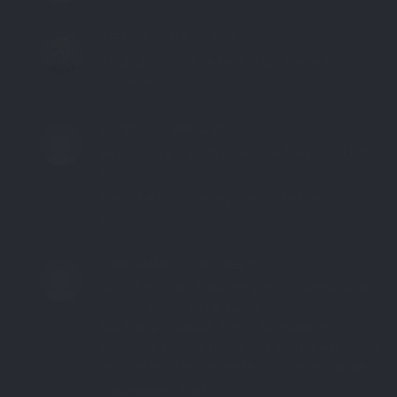
STE7130
MAI 22, 2007
ich glaub ich mach ne serie draus: „Heimlich
Zwillinge“
FU75181
MAI 22, 2007
Hey Ste vergiss es ich sage es doch immer du bistz
türke ….
emrah hat einen zwillingsbruder leute hier ist
er……….
JONESMANS
OKTOBER 15, 2007
Also ich muss als Türke und auch als Zeitzeuge des
„kücük“ (kleinen) Emrah sagen:
Der Kleine ist einfach durch´s Fernsehen gross
geworden, auch die Presse half. Internet war damals
nicht. Verarscht wird er heute noch, der 40 Jährige. lol
Ähnlichkeiten? Klar!