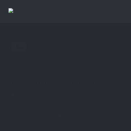
Previous Post
Next Post
MAI
21
in
AboutMe
,
Fun
,
Personal
13 comments
tags:
Fun
,
heimlich-zwillinge
,
kucuk-emrah
,
Personal
,
sänger
,
steffen-siegrist
,
vs
,
youtube
KÜÇÜK EMRAH VS. STEFFEN SIEGRIST
Heimlich Zwillinge? Nach dem
B-Boy-ZERK
ständig zu mir
sagt, das ich wie Emrah Kucuk aussehe muß ich jetzt mal in
die Menge fragen.
Was haltet ihr davon?
Wer sich mal von
der Stimme, des (damals) kleinen überzeugen will kann das
bei
Youtube
tun. Achja: Die Salzstangen einfach wegdenken,