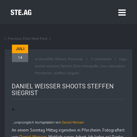
Previous Post
Next Post
JULI
14
in
AboutMe
,
Others
,
Personal
3 comments
tags:
daniel-weisser
,
farben
,
flickr
,
fotografie
,
low-saturation
,
Pforzheim
,
steffen-siegrist
DANIEL WEISSER SHOOTS STEFFEN
SIEGRIST
, ursprünglich hochgeladen von
Daniel Weisser
An einem Sonntag Mittag irgendwo in Pforzheim. Fotografiert
von
Daniel Weisser
. Wirklich super Arbeit. Ich liebe es! Danke,