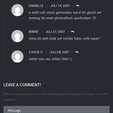
DANIELLE
JULI 14, 2007
is echt voll schön geworden, werd ich gleich am
montag für mein photoalbum ausdrucken :-D
MARIE
JULI 27, 2007
wow, ich steh total auf solche fotos. echt super!
2 ROCK G
JULI 28, 2007
siehst süss aus, tolles foto! :)
LEAVE A COMMENT!
Deine E-Mail-Adresse wird nicht veröffentlicht.
Erforderliche Felder sind mit
*
markiert