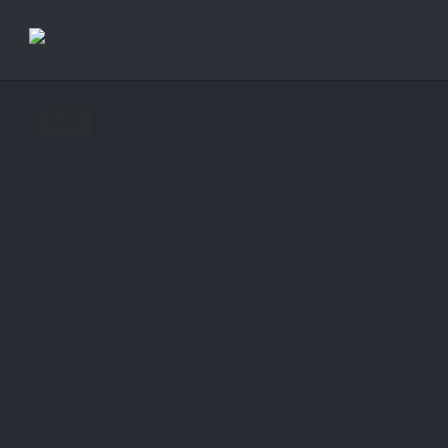
AUG.
07
by
STE7130
in
AboutMe
,
People
,
Photoblog
,
Reise
,
Streetart
,
Travel
0 comments
tags:
5d
,
bilder
,
philadelphia
,
phooblog
,
Photografie
,
reise
,
sbsUSA2015
,
travel
,
usa
,
usa2015
USA 2015 – PHILADELPHIA UND AB
NACH WASHINGTON
Ich schreibe aus dem Best Western Pentagon Motel. Gestern
Morgen ging es dann von New Jersey nach Philadelphia. Eine
Fahrstrecke von 100 km – ca. 1,5 Stunden. Auf dem Weg nach
Philly, waren wir noch „kurz“ bei Whole Foods. Über Whole
Foods muss ich ja nichts mehr schreiben – Das habe ich schon