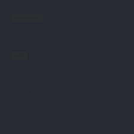
wollten wir heute schon in Philadelphia sein.
READ MORE
JUNI
02
by
STE7130
in
AboutMe
,
Reise
0 comments
tags:
reise
,
sbsUSA2015
,
travel
,
usa
,
usa2015
USA 2015 – DER ROADTRIP VON NEW
YORK IN DEN SÜDEN UND ZURÜCK
ach dem ich jetzt ein Jahr nicht in den USA war und sozusagen
Elternzeit hatte, geht es dieses Jahr wieder los. Nach dem wir
das letzte Mal an der Westküste der USA waren, geht es
dieses Jahr wieder an die Ostküste wie beim vorletzten
Besuch – Nur besuchen wir bei diesem Urlaub eher den