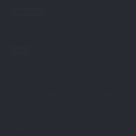
zu oft […]
READ MORE
AUG.
06
by
STE7130
in
AboutMe
,
Personal
,
Reise
2
comments
tags:
autovermietung
,
erfahrung
,
flug
,
flughafen-frankfurt
,
lufthansa
,
reise
,
sbsUSA2015
,
travel
,
usa
,
usa2015
USA 2015 – ANREISETAG / LUFTHANSA
FLUG MIT KLEINKIND
Ich schreibe aus dem Hotel Somerset-Bridgewater in New
Jersey. Ein Hotel das sich gerade im Umbau befindet -
trotzdem ist es hier sehr angenehm. Ganz so weit wie
gewünscht, haben wir es leider nicht geschafft. Eigentlich