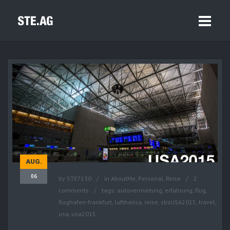
AUG.
06
by
STE7130
in
AboutMe
,
Personal
,
Reise
2
comments
tags:
autovermietung
,
erfahrung
,
flug
,
flughafen-frankfurt
,
lufthansa
,
reise
,
sbsUSA2015
,
travel
,
usa
,
usa2015