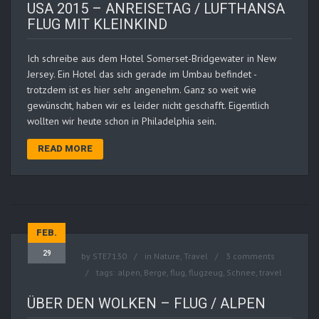
USA 2015 – ANREISETAG / LUFTHANSA
FLUG MIT KLEINKIND
Ich schreibe aus dem Hotel Somerset-Bridgewater in New
Jersey. Ein Hotel das sich gerade im Umbau befindet -
trotzdem ist es hier sehr angenehm. Ganz so weit wie
gewünscht, haben wir es leider nicht geschafft. Eigentlich
wollten wir heute schon in Philadelphia sein.
READ MORE
FEB.
29
by
STE7130
in
Nature
,
Travel
3 comments
tags:
alpen
,
Berge
,
flug
,
flugzeug
,
Schnee
,
travel
ÜBER DEN WOLKEN – FLUG / ALPEN