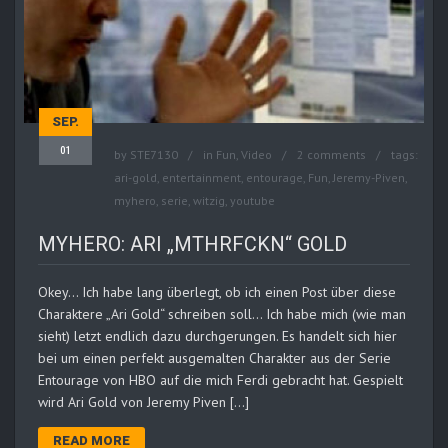
SEP.
01
by
STE7130
in
Fun
,
Video
2 comments
tags:
ari-gold
,
entertainment
,
entourage
,
Fun
,
Jeremy-Piven
,
myhero
,
serie
,
witzig
,
youtube
MYHERO: ARI „MTHRFCKN“ GOLD
Okey… Ich habe lang überlegt, ob ich einen Post über diese
Charaktere „Ari Gold“ schreiben soll… Ich habe mich (wie man
sieht) letzt endlich dazu durchgerungen. Es handelt sich hier
bei um einen perfekt ausgemalten Charakter aus der Serie
Entourage von HBO auf die mich Ferdi gebracht hat. Gespielt
wird Ari Gold von Jeremy Piven […]
READ MORE