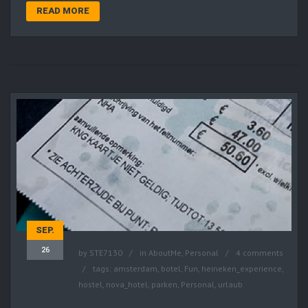
READ MORE
SEP.
26
by
STE7130
in
AboutMe
,
Personal
4 comments
tags:
amsterdam
,
botel
,
Fun
,
heineken_experience
,
hostel
,
nova_hotel
,
parken
,
Personal
,
urlaub