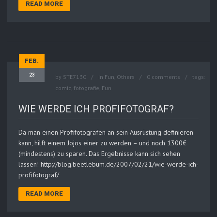
READ MORE
FEB.
23
by
STE7130
in
Fun
,
Others
0 comments
tags:
comic
,
fotografie
,
Fun
WIE WERDE ICH PROFIFOTOGRAF?
Da man einen Profifotografen an sein Ausrüstung definieren
kann, hilft einem Jojos einer zu werden – und noch 1300€
(mindestens) zu sparen. Das Ergebnisse kann sich sehen
lassen! http://blog.beetlebum.de/2007/02/21/wie-werde-ich-
profifotograf/
READ MORE