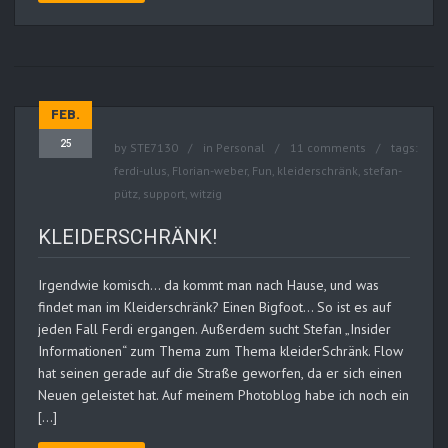
FEB.
25
by
STE7130
in
Personal
11 comments
tags:
ferdi-ulus
,
Florian-weber
,
Fun
,
kleiderschränk
,
stefan-
pütz
,
support
,
witzig
KLEIDERSCHRÄNK!
Irgendwie komisch… da kommt man nach Hause, und was
findet man im Kleiderschränk? Einen Bigfoot… So ist es auf
jeden Fall Ferdi ergangen. Außerdem sucht Stefan „Insider
Informationen“ zum Thema zum Thema kleiderSchränk. Flow
hat seinen gerade auf die Straße geworfen, da er sich einen
Neuen geleistet hat. Auf meinem Photoblog habe ich noch ein
[…]