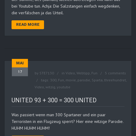
bei Youtube tun. Achja: Die Salzstangen einfach wegdenken,
die verfälschen ja das Urteil.
READ MORE
MAI
17
by
STE7130
in
Video
,
Webtipp, Fun
5 comments
tags:
300
,
Fun
,
movie
,
parodie
,
Sparta
,
threehundret
,
Video
,
witzig
,
youtube
UNITED 93 + 300 = 300 UNITED
Was passiert wenn man 300 Spartaner und ein paar
Terroristen in ein Flugzeug sperrt? Hier eine witzige Parodie.
HUHM HUHM HUHM!