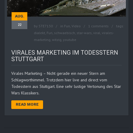
AUG.
22
by
STE7130
in
Fun
,
Video
1 comments
tags:
dialekt
,
Fun
,
schwaebisch
,
star-wars
,
viral
,
virales-
marketing
,
witzig
,
youtube
VIRALES MARKETING IM TODESSTERN
STUTTGART
Virales Marketing – Nicht gerade ein neuer Stern am
Schlagworthimmel. Trotzdem hier live and direct vom
Todesstern aus Stuttgart. Eine sehr lustige Vertonung des Star
Wars Klassikers.
READ MORE