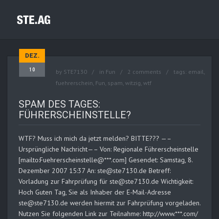
DEZ.
10
by
STE7130
in
Fun
2 comments
tags:
email
,
fuehrerschein
,
Fun
,
spam
,
witzig
,
wtf
SPAM DES TAGES:
FÜHRERSCHEINSTELLE?
WTF? Muss ich mich da jetzt melden? BITTE??? —–
Ursprüngliche Nachricht—– Von: Regionale Führerscheinstelle
[mailto:Fuehrerscheinstelle@***.com] Gesendet: Samstag, 8.
Dezember 2007 15:37 An: ste@ste7130.de Betreff:
Vorladung zur Fahrprüfung für ste@ste7130.de Wichtigkeit:
Hoch Guten Tag, Sie als Inhaber der E-Mail-Adresse
ste@ste7130.de werden hiermit zur Fahrprüfung vorgeladen.
Nutzen Sie folgenden Link zur Teilnahme: http://www.***.com/