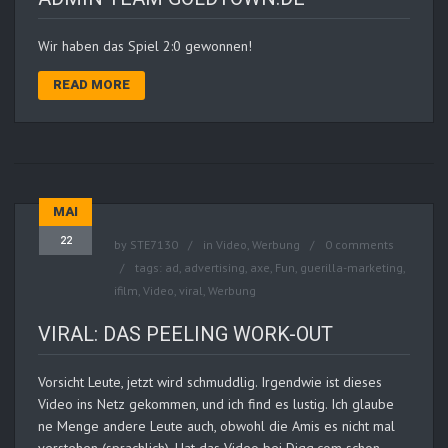
Wir haben das Spiel 2:0 gewonnen!
READ MORE
MAI
22
by
STE7130
in
Video
,
Werbung
0 comments
tags:
ad
,
advertising
,
axe
,
Fun
,
guerilla-marketing
,
ifilm
,
Video
,
viral
,
Werbung
VIRAL: DAS PEELING WORK-OUT
Vorsicht Leute, jetzt wird schmuddlig. Irgendwie ist dieses
Video ins Netz gekommen, und ich find es lustig. Ich glaube
ne Menge andere Leute auch, obwohl die Amis es nicht mal
verstehen (sprachlich). Hat das Video bei Digg.com schon