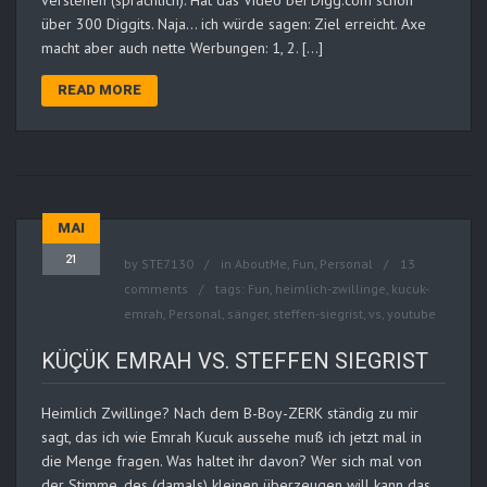
über 300 Diggits. Naja… ich würde sagen: Ziel erreicht. Axe
macht aber auch nette Werbungen: 1, 2. […]
READ MORE
MAI
21
by
STE7130
in
AboutMe
,
Fun
,
Personal
13
comments
tags:
Fun
,
heimlich-zwillinge
,
kucuk-
emrah
,
Personal
,
sänger
,
steffen-siegrist
,
vs
,
youtube
KÜÇÜK EMRAH VS. STEFFEN SIEGRIST
Heimlich Zwillinge? Nach dem B-Boy-ZERK ständig zu mir
sagt, das ich wie Emrah Kucuk aussehe muß ich jetzt mal in
die Menge fragen. Was haltet ihr davon? Wer sich mal von
der Stimme, des (damals) kleinen überzeugen will kann das