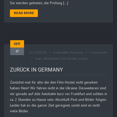
Sie werden gebeten, die Prüfung […]
READ MORE
SEP.
27
by
STE7130
in
AboutMe
,
Personal
2 comments
tags:
amsterdam
,
Fun
,
hostel
,
urlaub
ZURÜCK IN GERMANY
Zunächst mal für alle die den Film Hostel nicht gesehen
haben: Nein! Wir fahren nicht in die Ukraine. Desweiteren sind
wir gerade auf dde Autobahn kurz vor Frankfurt und sollten in
ca. 2 Stunden zu Hause sein. Abschluß-Post und Bilder folgen.
Leider hat es die ganze Zeit geregnet, somit sind es nicht
viele Bilder.