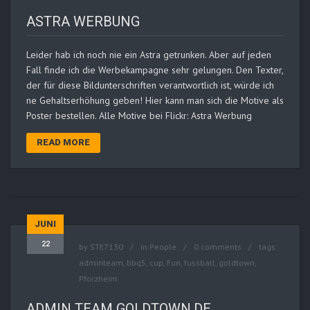
ASTRA WERBUNG
Leider hab ich noch nie ein Astra getrunken. Aber auf jeden
Fall finde ich die Werbekampagne sehr gelungen. Den Texter,
der für diese Bildunterschriften verantwortlich ist, würde ich
ne Gehaltserhöhung geben! Hier kann man sich die Motive als
Poster bestellen. Alle Motive bei Flickr: Astra Werbung
READ MORE
JUNI
22
by
STE7130
in
People
0 comments
tags:
adminteam
,
bbq5
,
cup
,
Fun
,
fussball
,
goldtown
,
Pforzheim
ADMIN TEAM GOLDTOWN.DE