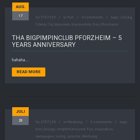
AUG.
17
by
STE7130
in
Fun
0 comments
tags:
2rockg
,
50mm
,
5d
,
bboyzerk
,
black-white
,
Fun
,
Pforzheim
THA BIGPIMPINCLUB PFORZHEIM – 5
YEARS ANNIVERSARY
hahaha…
READ MORE
JULI
20
by
STE7130
in
Werbung
3 comments
tags:
bier
,
Design
,
empfehlenswert
,
Fun
,
inspiration
,
kampagne
,
lustig
,
sprüche
,
Werbung