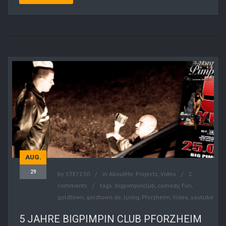
AUG.
29
by
STE7130
in
AboutMe
,
Projects
,
Video
2
comments
tags:
bigpimpinclub
,
comedy
,
Fun
,
goldtown
,
goldtown.de
,
lustig
,
Pforzheim
,
Video
,
youtube
5 JAHRE BIGPIMPIN CLUB PFORZHEIM