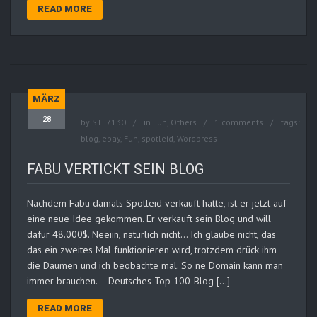
READ MORE
MÄRZ
28
by
STE7130
in
Fun
,
Others
1 comments
tags:
blog
,
ebay
,
Fun
,
spotleid
,
Wordpress
FABU VERTICKT SEIN BLOG
Nachdem Fabu damals Spotleid verkauft hatte, ist er jetzt auf
eine neue Idee gekommen. Er verkauft sein Blog und will
dafür 48.000$. Neeiin, natürlich nicht… Ich glaube nicht, das
das ein zweites Mal funktionieren wird, trotzdem drück ihm
die Daumen und ich beobachte mal. So ne Domain kann man
immer brauchen. – Deutsches Top 100-Blog […]
READ MORE