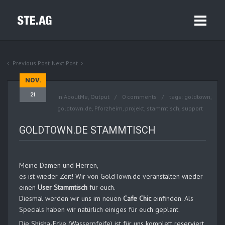
Previous Post
Next Post
NOV.
21
in
AboutMe
,
Output
0 comments
tags:
goldtown
,
goldtown.de
,
Pforzheim
,
projekt
,
stammtisch
,
support
GOLDTOWN.DE STAMMTISCH
Meine Damen und Herren,
es ist wieder Zeit! Wir von GoldTown.de veranstalten wieder
einen
User Stammtisch
für euch.
Diesmal werden wir uns im neuen
Cafe Chic
einfinden. Als
Specials haben wir natürlich einiges für euch geplant.
Die Shisha-Ecke (Wasserpfeife) ist für uns komplett reserviert