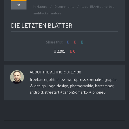
21
in
Nature
0 comments
tags:
BlÃ¤tter
,
herbst
,
mühlacker
,
nature
DIE LETZTEN BLÄTTER
Share this:
2281
0
ABOUT THE AUTHOR:
STE7130
freelancer, xhtml, css, wordpress specialist, graphic
& design, logo design, photographie, barcamper,
android, streetart #canon5dmark3 #iphone6