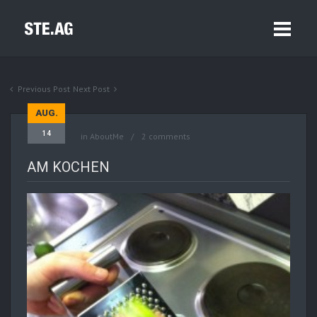
Previous Post
Next Post
AUG.
14
in
AboutMe
2 comments
AM KOCHEN