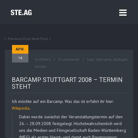
Previous Post
Next Post
APR.
16
in
Others
0 comments
tags:
barcamp
,
stuttgart
,
termin
BARCAMP STUTTGART 2008 – TERMIN
STEHT
Ich möchte auf ein Barcamp. Was das ist erfahrt ihr hier:
Wikipedia
.
Dabei wurde zunächst der Veranstaltungstermin auf den
26. – 28.09.2008 festgelegt. Höchstwahrscheinlich wird
uns die Medien und Filmgesellschaft Baden-Württemberg
(MFG) als erster Haupt- und damit auch Raumsponsor