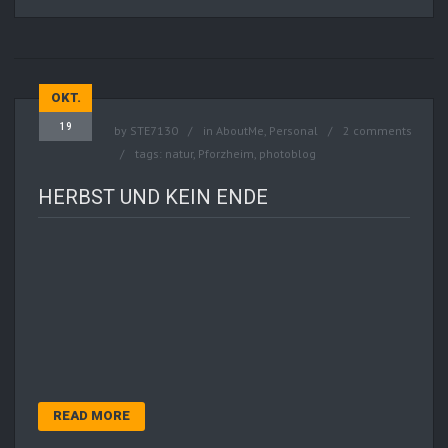
OKT.
19
by
STE7130
in
AboutMe
,
Personal
2 comments
tags:
natur
,
Pforzheim
,
photoblog
HERBST UND KEIN ENDE
READ MORE