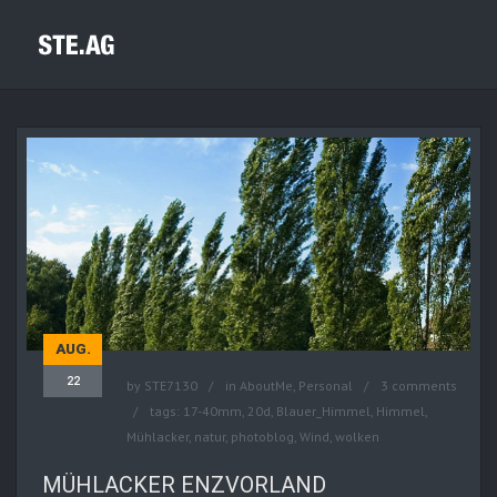
AUG.
22
by
STE7130
in
AboutMe
,
Personal
3 comments
tags:
17-40mm
,
20d
,
Blauer_Himmel
,
Himmel
,
Mühlacker
,
natur
,
photoblog
,
Wind
,
wolken
MÜHLACKER ENZVORLAND