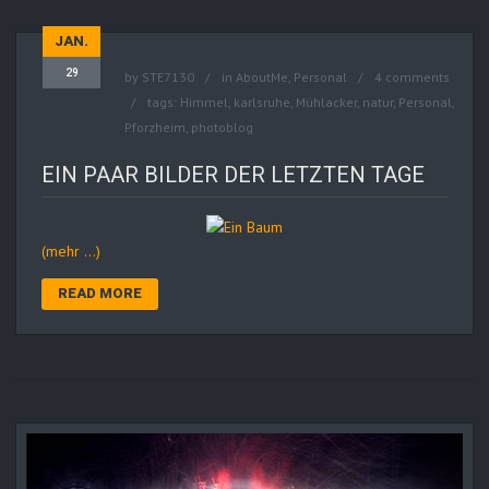
JAN.
29
by
STE7130
in
AboutMe
,
Personal
4 comments
tags:
Himmel
,
karlsruhe
,
Mühlacker
,
natur
,
Personal
,
Pforzheim
,
photoblog
EIN PAAR BILDER DER LETZTEN TAGE
(mehr …)
READ MORE