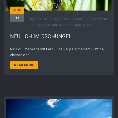
JUNI
30
by
STE7130
in
AboutMe
,
Personal
2 comments
tags:
20d
,
natur
,
niefern
,
photoblog
,
tier
NEULICH IM DSCHUNGEL
Neulich unterwegs mit Ferdi. Eine Raupe auf einem Blatt bei
Abendessen.
READ MORE