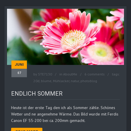
JUNI
07
by
STE7130
in
AboutMe
6 comments
tags:
20d
,
blume
,
Mühlacker
,
natur
,
photoblog
ENDLICH SOMMER
Heute ist der erste Tag den ich als Sommer zähle. Schönes
Wetter und ne angenehme Wärme. Das Bild wurde mit Ferdis
Canon EF 55-200 bei ca. 200mm gemacht.