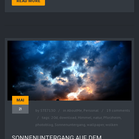
READ MORE
MAI
21
by
STE7130
in
AboutMe
,
Personal
19 comments
tags:
20d
,
download
,
Himmel
,
natur
,
Pforzheim
,
photoblog
,
Sonnenuntergang
,
wallpaper
,
wolken
SONNENUNTERGANG AUF DEM