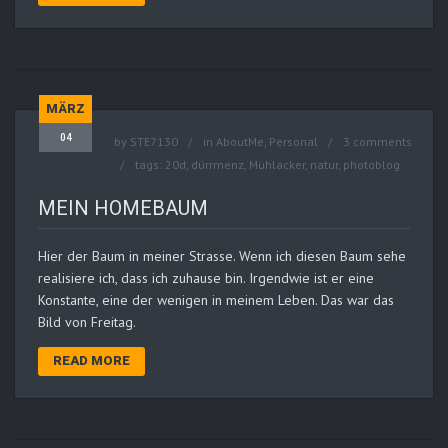
MÄRZ
04
by
STE7130
in
AboutMe
,
Personal
3 comments
tags:
20d
,
dürrmenz
,
Mühlacker
,
natur
,
photoblog
MEIN HOMEBAUM
Hier der Baum in meiner Strasse. Wenn ich diesen Baum sehe
realisiere ich, dass ich zuhause bin. Irgendwie ist er eine
Konstante, eine der wenigen in meinem Leben. Das war das
Bild von Freitag.
READ MORE