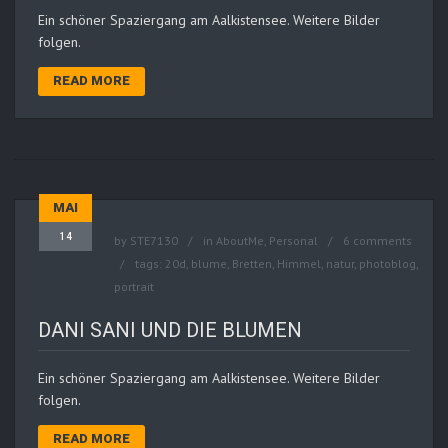
Ein schöner Spaziergang am Aalkistensee. Weitere Bilder
folgen.
READ MORE
MAI
14
by
STE7130
in
AboutMe
,
Personal
6 comments
tags:
20d
,
blume
,
Bretten
,
Himmel
,
natur
,
photoblog
,
portrait
DANI SANI UND DIE BLUMEN
Ein schöner Spaziergang am Aalkistensee. Weitere Bilder
folgen.
READ MORE