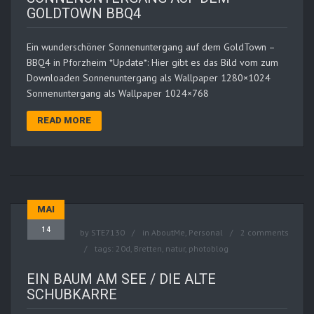
GOLDTOWN BBQ4
Ein wunderschöner Sonnenuntergang auf dem GoldTown –
BBQ4 in Pforzheim *Update*: Hier gibt es das Bild vom zum
Downloaden Sonnenuntergang als Wallpaper 1280×1024
Sonnenuntergang als Wallpaper 1024×768
READ MORE
MAI
14
by
STE7130
in
AboutMe
,
Personal
2 comments
tags:
20d
,
Bretten
,
natur
,
photoblog
EIN BAUM AM SEE / DIE ALTE
SCHUBKARRE