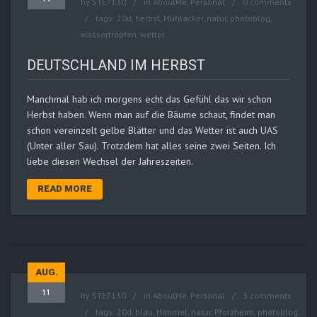
by
STE7130
in
AboutMe
,
Personal
0 comments
tags:
20d
,
herbst
,
Mühlacker
,
natur
,
photoblog
,
wassertropfen
,
wetter
DEUTSCHLAND IM HERBST
Manchmal hab ich morgens echt das Gefühl das wir schon
Herbst haben. Wenn man auf die Bäume schaut, findet man
schon vereinzelt gelbe Blätter und das Wetter ist auch UAS
(Unter aller Sau). Trotzdem hat alles seine zwei Seiten. Ich
liebe diesen Wechsel der Jahreszeiten.
READ MORE
AUG.
11
by
STE7130
in
AboutMe
,
Personal
3 comments
tags:
20d
,
blau
,
Himmel
,
natur
,
Pforzheim
,
photoblog
,