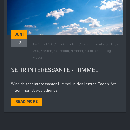
JUNI
12
by
STE7130
in
AboutMe
2 comments
tags:
20d
,
Bretten
,
heilbronn
,
Himmel
,
natur
,
photoblog
,
wolken
SEHR INTERESSANTER HIMMEL
Wirklich sehr interessanter Himmel in den letzten Tagen. Ach
– Sommer ist was schönes!
READ MORE