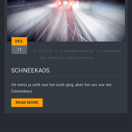
DEZ.
17
by
STE7130
in
AboutMe
,
Personal
5 comments
tags:
Mühlacker
,
natur
,
photoblog
SCHNEEKAOS
Ich weiss ja nicht was bei euch ging, aber bei uns war ein
Schneekaos.
READ MORE