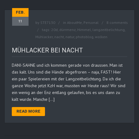
FEB.
11
by
STE7130
in
AboutMe
,
Personal
8 comments
tags:
20d
,
dürrmenz
,
Himmel
,
langzeitbelichtung
,
Mühlacker
,
nacht
,
natur
,
photoblog
,
wolken
MÜHLACKER BEI NACHT
DANI-SAHNE und ich kommen gerade von draussen. Man ist
das kalt. Uns sind die Hände abgefroren – naja, FAST! Hier
ein paar Spielereien mit der Langzeitbelichtung. Da ich die
ganze Woche jetzt KzH war, mussten wir Heute raus! Wir sind
ein wenig an der Enz entlang gelaufen, bis es uns dann zu
kalt wurde. Manche […]
READ MORE