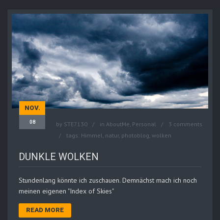
NOV.
08
by
STE7130
in
AboutMe
,
Personal
3 comments
tags:
Himmel
,
natur
,
photoblog
,
wolken
DUNKLE WOLKEN
Stundenlang könnte ich zuschauen. Demnächst mach ich noch
meinen eigenen "Index of Skies"
READ MORE