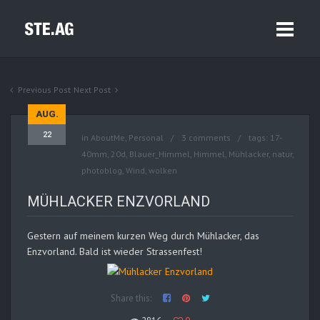
Previous Post
Next Post
AUG.
22
in
AboutMe
,
Personal
3 comments
tags:
17-
40mm
,
20d
,
Blauer_Himmel
,
Himmel
,
Mühlacker
,
natur
,
photoblog
,
Wind
,
wolken
MÜHLACKER ENZVORLAND
Gestern auf meinem kurzen Weg durch Mühlacker, das
Enzvorland. Bald ist wieder Strassenfest!
Share this: