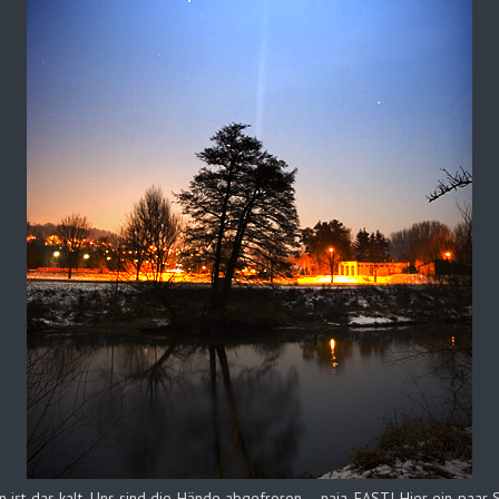
t das kalt. Uns sind die Hände abgefroren – naja, FAST! Hier ein paar Sp