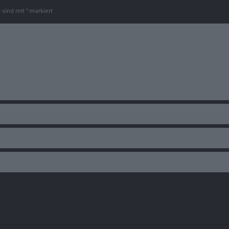
r sind mit
*
markiert