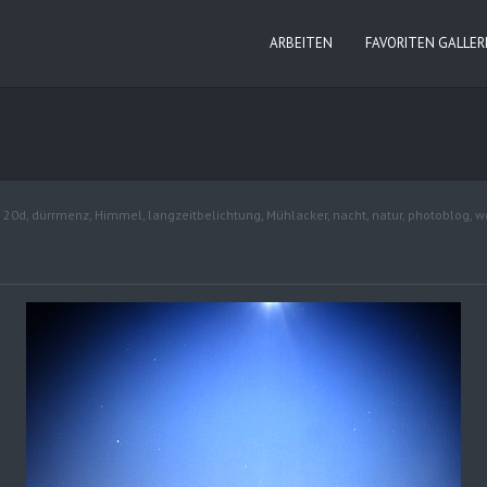
ARBEITEN
FAVORITEN GALLER
:
20d
,
dürrmenz
,
Himmel
,
langzeitbelichtung
,
Mühlacker
,
nacht
,
natur
,
photoblog
,
w