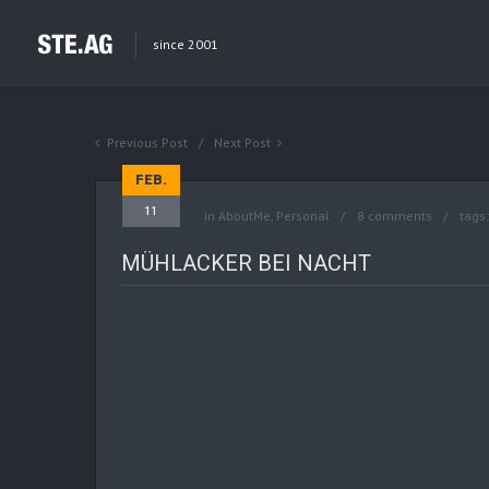
since 2001
Previous Post
Next Post
FEB.
11
in
AboutMe
,
Personal
8 comments
tags
MÜHLACKER BEI NACHT