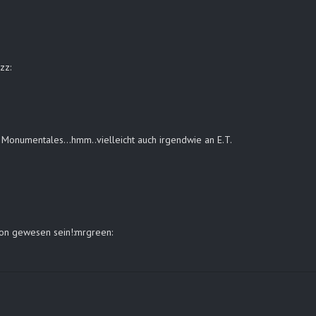
zz:
s Monumentales…hmm..vielleicht auch irgendwie an E.T.
tion gewesen sein!:mrgreen: