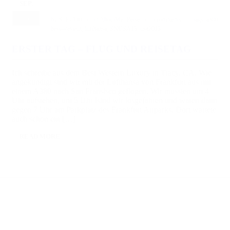
SEP.
15
by
STE7130
in
AboutMe
,
Reise
5 comments
tags:
a380
,
best-western
,
lufthansa
,
SNUSA13
,
usa2013
ERSTER TAG – FLUG UND REISETAG
Ich schreibe aus dem Best Western Luxury in Tracy, CA. Wie
angekündigt sind wir mit der Lufthansa von Frankfurt aus mit
einem A380 nach San Fransisco geflogen. Wir mussten um 4
Uhr aufstehen, um 5 Uhr lsind wir losgefahren und waren dann
gegen 7 Uhr am Parkplatz des Frankfurt Airparks. Dort wartete
auch schon ein […]
READ MORE