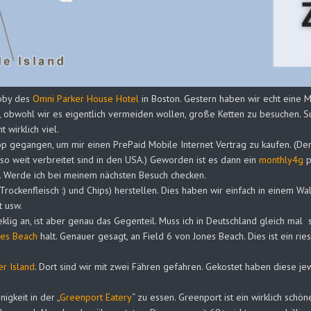
obby des
Omni Parker House Hotel
in Boston. Gestern haben wir echt eine 
, obwohl wir es eigentlich vermeiden wollen, große Ketten zu besuchen. S
 wirklich viel.
Shop gegangen, um mir einen PrePaid Mobile Internet Vertrag zu kaufen. 
 so weit verbreitet sind in den USA.) Geworden ist es dann ein
monthly4g
p
. Werde ich bei meinem nächsten Besuch checken.
Trockenfleisch :) und Chips) herstellen. Dies haben wir einfach in einem 
t usw.
eklig an, ist aber genau das Gegenteil. Muss ich in Deutschland gleich ma
nes Beach
halt. Genauer gesagt, an Field 6 von Jones Beach. Dies ist ein 
er Island
. Dort sind wir mit zwei Fähren gefahren. Gekostet haben diese j
igkeit in der „
Greenport Eatery
“ zu essen. Greenport ist ein wirklich schön