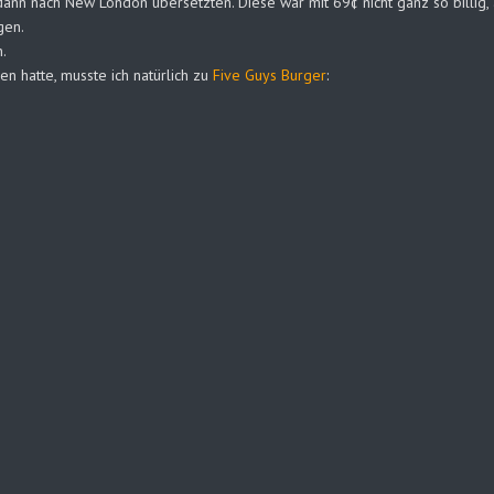
r dann nach New London übersetzten. Diese war mit 69¢ nicht ganz so billi
gen.
.
n hatte, musste ich natürlich zu
Five Guys Burger
: