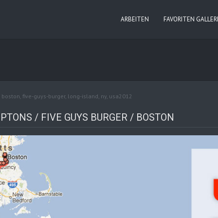
ARBEITEN
FAVORITEN GALLER
:
boston
,
five-guys-burger
,
long-island
,
ny
,
usa2012
PTONS / FIVE GUYS BURGER / BOSTON