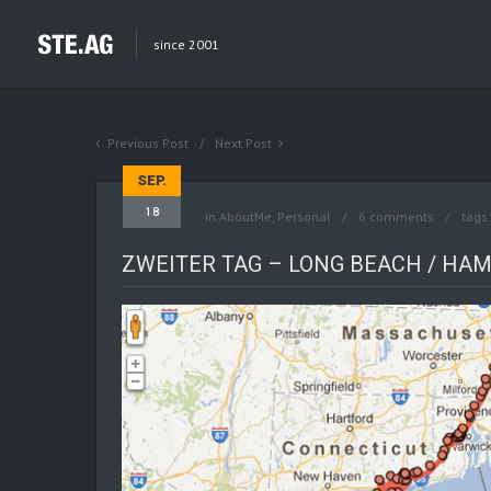
since 2001
Previous Post
Next Post
SEP.
18
in
AboutMe
,
Personal
6 comments
tags
ZWEITER TAG – LONG BEACH / HAM