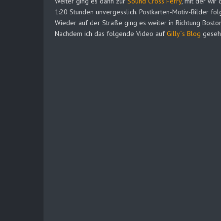
Weiter ging es dann zur
Sound Cross Ferry
, mit der wi
1:20 Stunden unvergesslich. Postkarten-Motiv-Bilder fol
Wieder auf der Straße ging es weiter in Richtung Boston
Nachdem ich das folgende Video auf
Gilly´s Blog
gesehe