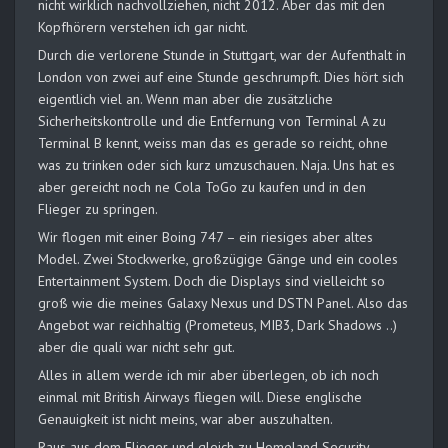
nicht wirklich nachvollziehen, nicht 2012. Aber das mit den
Kopfhörern verstehen ich gar nicht.
Durch die verlorene Stunde in Stuttgart, war der Aufenthalt in
London von zwei auf eine Stunde geschrumpft. Dies hört sich
eigentlich viel an. Wenn man aber die zusätzliche
Sicherheitskontrolle und die Entfernung von Terminal A zu
Terminal B kennt, weiss man das es gerade so reicht, ohne
was zu trinken oder sich kurz umzuschauen. Naja. Uns hat es
aber gereicht noch ne Cola ToGo zu kaufen und in den
Flieger zu springen.
Wir flogen mit einer Boing 747 – ein riesiges aber altes
Model. Zwei Stockwerke, großzügige Gänge und ein cooles
Entertainment System. Doch die Displays sind vielleicht so
groß wie die meines Galaxy Nexus und DSTN Panel. Also das
Angebot war reichhaltig (Prometeus, MIB3, Dark Shadows ..)
aber die quali war nicht sehr gut.
Alles in allem werde ich mir aber überlegen, ob ich noch
einmal mit British Airways fliegen will. Diese englische
Genauigkeit ist nicht meins, war aber auszuhalten.
Raus aus dem Flieger und gleich zu Homeland Security.