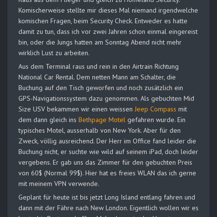
Komischerweise stellte mir dieses Mal niemand irgendwelche
komischen Fragen, beim Security Check. Entweder es hatte
damit zu tun, dass ich vor zwei Jahren schon einmal eingereist
bin, oder die Jungs hatten am Sonntag Abend nicht mehr
wirklich Lust zu arbeiten.
Aus dem Terminal raus und rein in den Airtrain Richtung
National Car Rental. Dem netten Mann am Schalter, die
Buchung auf den Tisch geworfen und noch zusätzlich ein
GPS-Navigationssystem dazu genommen. Als gebuchten Mid
Size USV bekammen wir einen weissen
Jeep Compass
mit
dem dann gleich ins
Bethpage Motel
gefahren wurde. Ein
typisches Motel, ausserhalb von New York. Aber für den
Zweck, völlig ausreichend. Der Herr im Office fand leider die
Buchung nicht, er suchte wie wild auf seinem iPad, doch leider
vergebens. Er gab uns das Zimmer für den gebuchten Preis
von 60$ (Normal 99$). Hier hat es freies WLAN das ich gerne
mit meinem VPN verwende.
Geplant für heute ist bis jetzt Long Island entlang fahren und
dann mit der Fähre nach New London. Eigentlich wollen wir es