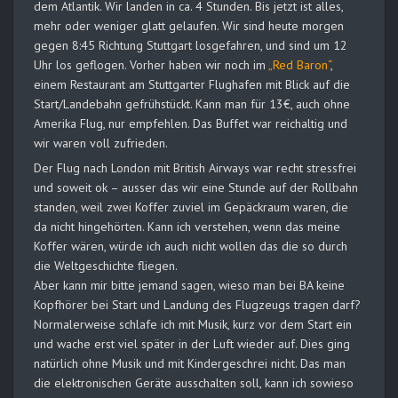
dem Atlantik. Wir landen in ca. 4 Stunden. Bis jetzt ist alles,
mehr oder weniger glatt gelaufen. Wir sind heute morgen
gegen 8:45 Richtung Stuttgart losgefahren, und sind um 12
Uhr los geflogen. Vorher haben wir noch im
„Red Baron“
,
einem Restaurant am Stuttgarter Flughafen mit Blick auf die
Start/Landebahn gefrühstückt. Kann man für 13€, auch ohne
Amerika Flug, nur empfehlen. Das Buffet war reichaltig und
wir waren voll zufrieden.
Der Flug nach London mit British Airways war recht stressfrei
und soweit ok – ausser das wir eine Stunde auf der Rollbahn
standen, weil zwei Koffer zuviel im Gepäckraum waren, die
da nicht hingehörten. Kann ich verstehen, wenn das meine
Koffer wären, würde ich auch nicht wollen das die so durch
die Weltgeschichte fliegen.
Aber kann mir bitte jemand sagen, wieso man bei BA keine
Kopfhörer bei Start und Landung des Flugzeugs tragen darf?
Normalerweise schlafe ich mit Musik, kurz vor dem Start ein
und wache erst viel später in der Luft wieder auf. Dies ging
natürlich ohne Musik und mit Kindergeschrei nicht. Das man
die elektronischen Geräte ausschalten soll, kann ich sowieso