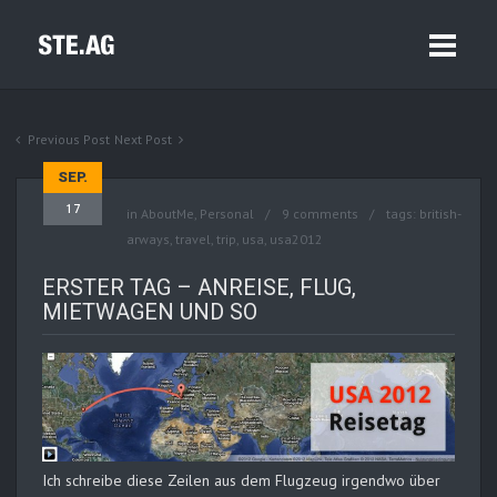
Previous Post
Next Post
SEP.
17
in
AboutMe
,
Personal
9 comments
tags:
british-
arways
,
travel
,
trip
,
usa
,
usa2012
ERSTER TAG – ANREISE, FLUG,
MIETWAGEN UND SO
Ich schreibe diese Zeilen aus dem Flugzeug irgendwo über