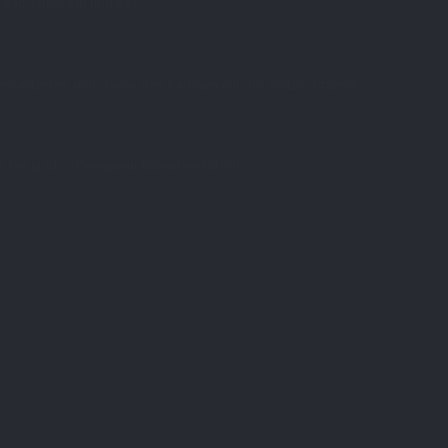
 gab schon ein update!
ressantesten. und davon den bärtigen mit der mütze, sitzend.
 bin ja ich…“Bennjamin Blümchen törö!!!“
r sind mit
*
markiert