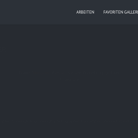
ARBEITEN
FAVORITEN GALLER
s:
daniel-weisser
,
Photografie
,
support
ER
Daniel "
Nengyne
" Weisser hat sein Portfolio upgedatet
A must see
, graphic & design, logo design, photographie, barcamper, android, streeta