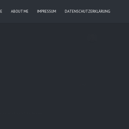
IE
ABOUT ME
IMPRESSUM
DATENSCHUTZERKLÄRUNG
4293
0
rt #canon5dmark3 #iphone6