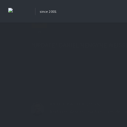
since 2001
Previous Post
Next Post
NOV.
15
in
Webtipp, PhotoGrafix
7 comments
tag
*UPDATE* DANIEL NENGYNE WEISS
Share this:
ABOUT THE AUTHOR:
STE7130
freelancer, xhtml, css, wordpress specialist