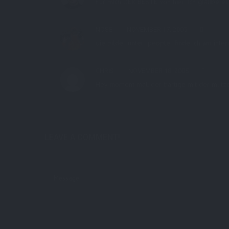
Für mich DER BESTE von hier. Ich glaube es
NOSE
NOVEMBER 17, 2005
die bilder unter „people“ finde ich am inte
CHRIS
NOVEMBER 18, 2005
Hey moment mal, der bärtige mit der mütze,
LEAVE A COMMENT!
Deine E-Mail-Adresse wird nicht veröffentlicht.
Erforderliche Felde