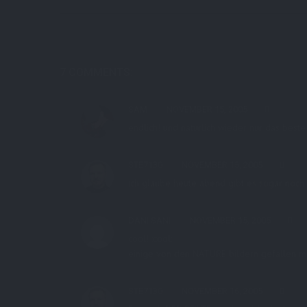
7 COMMENTS:
SAM
NOVEMBER 15, 2005
endlich! und natürlich wieder nur das bes
STE7130
NOVEMBER 15, 2005
ich glaube heute abend gibt es sogar noch 
DANI SANI
NOVEMBER 15, 2005
cool! :cool:
einige von den NATURE bildern gefallen mi
STE7130
NOVEMBER 16, 2005