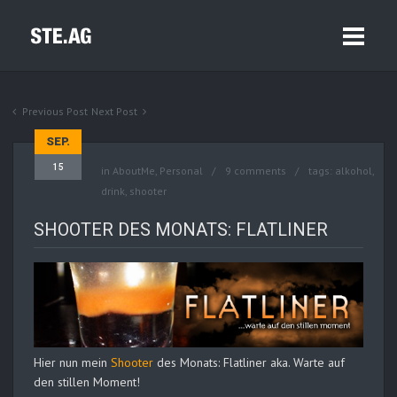
Previous Post
Next Post
SEP.
15
in
AboutMe
,
Personal
9 comments
tags:
alkohol
,
drink
,
shooter
SHOOTER DES MONATS: FLATLINER
Hier nun mein
Shooter
des Monats: Flatliner aka. Warte auf
den stillen Moment!