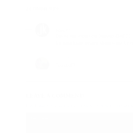
2 COMMENTS:
Wow!!!
Das ist mal wieder ein Hammer-Bild!!!!
Ich kann kaum meinen Mund schlieÃŸe
Too cool!!
LEAVE A COMMENT!
Deine E-Mail-Adresse wird nicht veröffentlicht.
Erforderliche Felder sind m