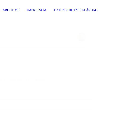
ABOUT ME
IMPRESSUM
DATENSCHUTZERKLÄRUNG
2971
0
reetart #canon5dmark3 #iphone6