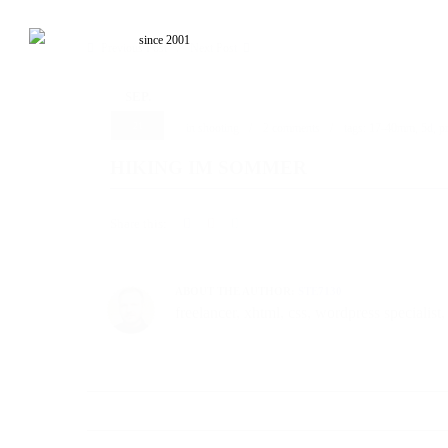
since 2001
Previous Post
Next Post
SEP.
21
in
shooting
2 comments
tags:
17-40mm
,
5d
,
p
HIKING IM SOMMER
Share this:
ABOUT THE AUTHOR:
STE7130
freelancer, xhtml, css, wordpress speciali