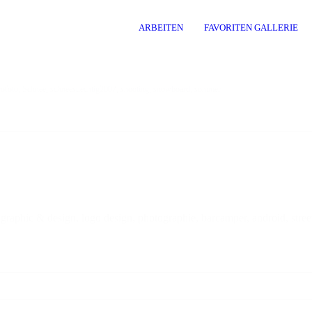
ARBEITEN
FAVORITEN GALLERIE
rofoto
,
Schnee
,
schneesuechtig2007
,
shooting
,
snowboard
,
sommer
st, graphic & design, logo design, photographie, barcamper, android, st