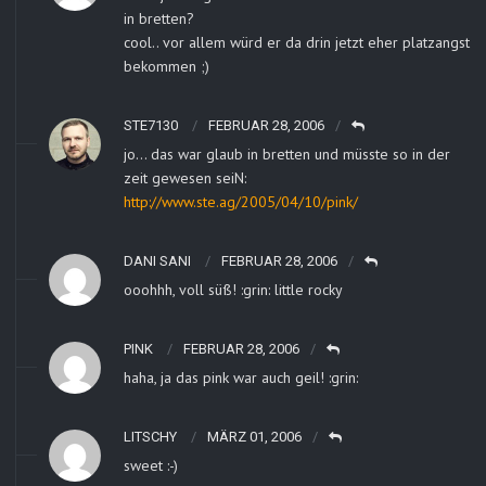
in bretten?
cool.. vor allem würd er da drin jetzt eher platzangst
bekommen ;)
STE7130
FEBRUAR 28, 2006
jo… das war glaub in bretten und müsste so in der
zeit gewesen seiN:
http://www.ste.ag/2005/04/10/pink/
DANI SANI
FEBRUAR 28, 2006
ooohhh, voll süß! :grin: little rocky
PINK
FEBRUAR 28, 2006
haha, ja das pink war auch geil! :grin:
LITSCHY
MÄRZ 01, 2006
sweet :-)