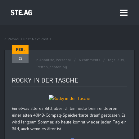
Previous Post
Next Post
FEB.
28
in
AboutMe
,
Personal
6 comments
tags:
20d
,
Bretten
,
photoblog
ROCKY IN DER TASCHE
Ein etwas älteres Bild, aber ich bin heute beim entleeren
einer alten 40MB-Compaq-Speicherkarte drauf gestossen. Es
wird
langsam
Sommer, ab heute kommt wieder jeden Tag ein
Bild, auch wenn es älter ist.