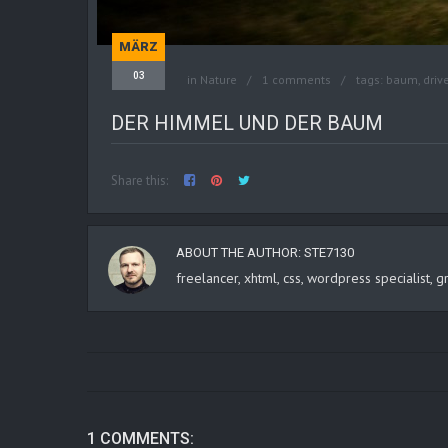
MÄRZ
03
in
Nature
1 comments
tags:
baum
,
driv
DER HIMMEL UND DER BAUM
Share this:
ABOUT THE AUTHOR:
STE7130
freelancer, xhtml, css, wordpress specialist
1 COMMENTS: