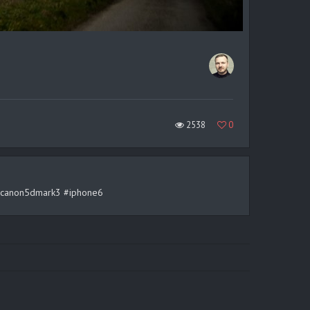
2538
0
rt #canon5dmark3 #iphone6