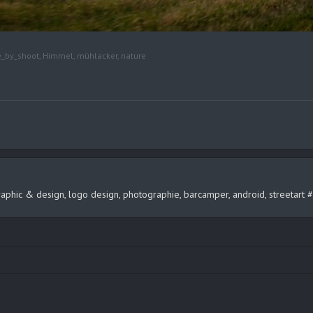
e_by_shoot
,
Himmel
,
mühlacker
,
nature
, graphic & design, logo design, photographie, barcamper, android, streeta