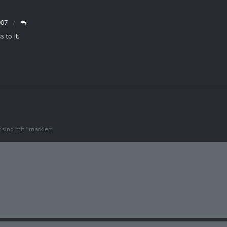
007
 to it.
r sind mit
*
markiert