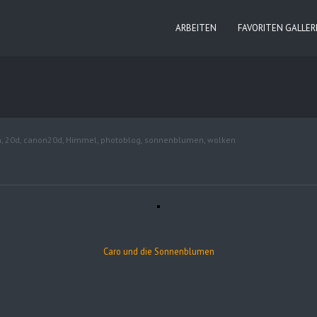
ARBEITEN
FAVORITEN GALLER
m
,
20d
,
canon20d
,
Himmel
,
photoblog
,
sonnenblumen
,
wolken
Caro und die Sonnenblumen