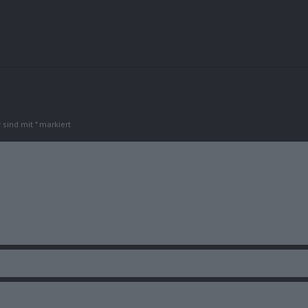
r sind mit
*
markiert