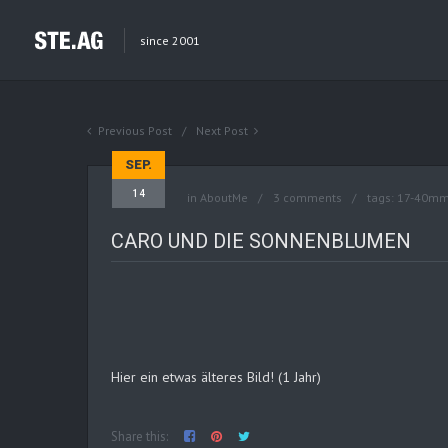
since 2001
Previous Post
Next Post
SEP.
14
in
AboutMe
3 comments
tags:
17-40m
CARO UND DIE SONNENBLUMEN
Hier ein etwas älteres Bild! (1 Jahr)
Share this: