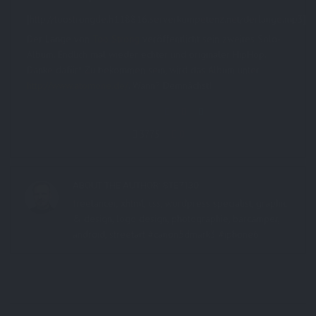
[http://toostrongde.h118816.serverkompetenz.net/derlange.mp3]
Der Lange von
Too Strong
veröffentlicht sein zweites Solo-
Album. Endlich mal wieder echter und originaler HipHop.
Danke dafür! Zu bekommen sein, wird das Album unter
http://www.atomone.de/
. Wann? Demnächst!
Share this:
3775
0
ABOUT THE AUTHOR:
STE7130
freelancer, xhtml, css, wordpress specialist, graphic
& design, logo design, photographie, barcamper,
android, streetart #canon5dmark3 #iphone6