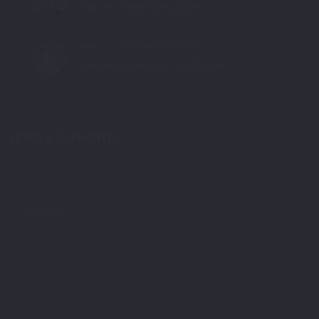
hier ein snippet vom album
MIA
SEPTEMBER 18, 2006
Hey hey.. wirklich gut – gefällt mir.
LEAVE A COMMENT!
Deine E-Mail-Adresse wird nicht veröffentlicht.
Erforderliche Felder sind mit
*
markiert