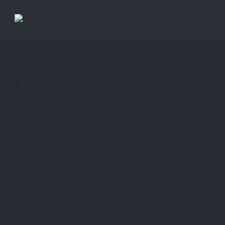
Previous Post
Next Post
SEP.
16
in
Others
5 comments
tags:
der_lange
,
graffiti
,
graffiti_writer
,
hiphop
,
mp3
,
snippet
,
solo_album
,
toostrong
,
yckb
TOO STRONG – DER LANGE – YCKB
EXCLUSIV für alle Graffiti-Writer gibt es hier den Track
BOMB THE WORLD aus dem kommenden Album
„You can’t keep it back / YCKB“ vom LANGEN. Produziert
wurde der Track übrigens von Klark Kent aus Frankfurt !
Also viel Spass beim Hören. . .