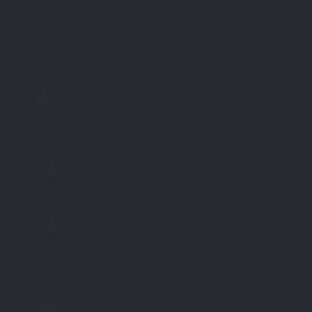
5 COMMENTS:
METHOD
SEPTEMBER 16, 2006
Wow, das ist ja richtig Oldschool! Die erste war
ziemlich cool, bin mal gespannt!
SAM CHAINSAW
SEPTEMBER 16, 2006
word! wirklich genial…
SAM CHAINSAW
SEPTEMBER 16, 2006
You Can’t Keep It Back Tour
ähm!? -> Donnerstag, 05. Oktober 2006 / Karlsruhe /
Radio Oriente (Club)
STE7130
SEPTEMBER 17, 2006