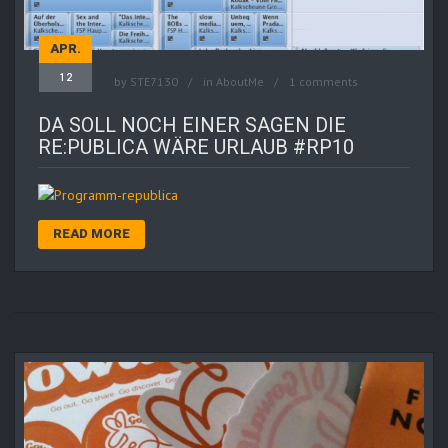
APR.
12
by
STE7130
in
AboutMe
1 comments
DA SOLL NOCH EINER SAGEN DIE
RE:PUBLICA WÄRE URLAUB #RP10
READ MORE