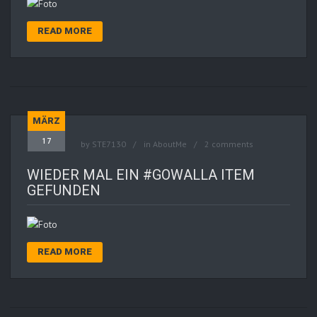
READ MORE
MÄRZ
17
by
STE7130
in
AboutMe
2 comments
WIEDER MAL EIN #GOWALLA ITEM
GEFUNDEN
READ MORE