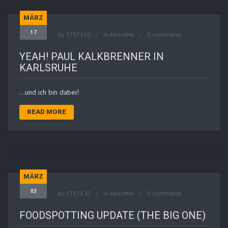
MÄRZ
17
by
STE7130
in
AboutMe
0 comments
YEAH! PAUL KALKBRENNER IN
KARLSRUHE
…und ich bin dabei!
READ MORE
MÄRZ
03
by
STE7130
in
AboutMe
0 comments
FOODSPOTTING UPDATE (THE BIG ONE)