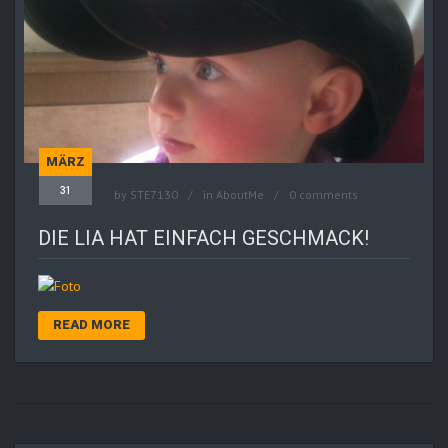
MÄRZ
31
by
STE7130
in
AboutMe
0 comments
DIE LIA HAT EINFACH GESCHMACK!
READ MORE