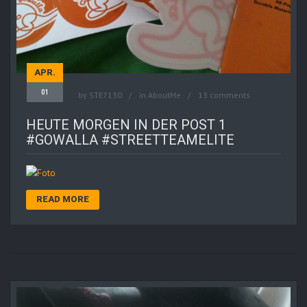
APR.
01
by
STE7130
in
AboutMe
13 comments
HEUTE MORGEN IN DER POST 1
#GOWALLA #STREETTEAMELITE
READ MORE