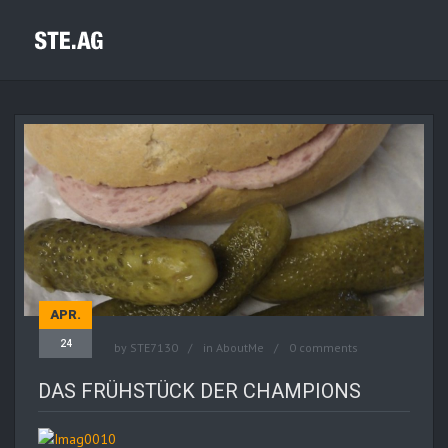
APR.
24
by
STE7130
in
AboutMe
0 comments
DAS FRÜHSTÜCK DER CHAMPIONS