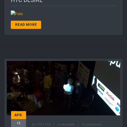
READ MORE
APR.
15
by
STE7130
in
AboutMe
0 comments