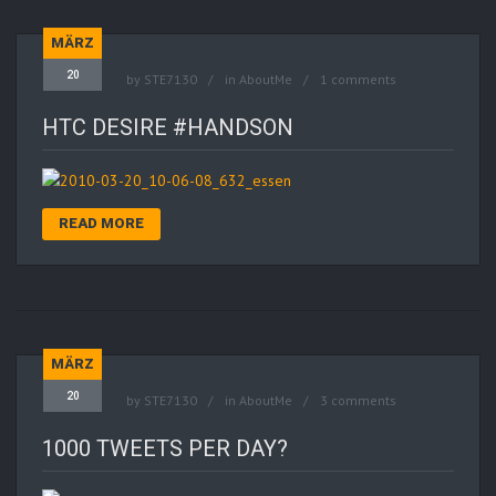
MÄRZ
20
by
STE7130
in
AboutMe
1 comments
HTC DESIRE #HANDSON
READ MORE
MÄRZ
20
by
STE7130
in
AboutMe
3 comments
1000 TWEETS PER DAY?