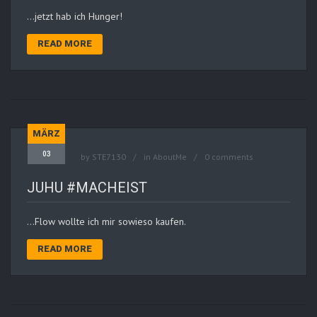
…jetzt hab ich Hunger!
READ MORE
MÄRZ
03
by
STE7130
in
AboutMe
0 comments
JUHU #MACHEIST
…Flow wollte ich mir sowieso kaufen.
READ MORE