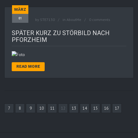
MÄRZ
01
by
STE7130
in
AboutMe
0 comments
SPÄTER KURZ ZU STÖRBILD NACH
PFORZHEIM
READ MORE
7
8
9
10
11
12
13
14
15
16
17