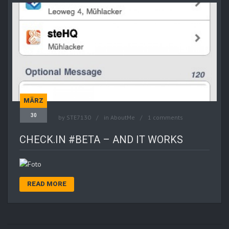
MÄRZ
30
by
STE7130
in
AboutMe
1 comments
CHECK.IN #BETA – AND IT WORKS
READ MORE