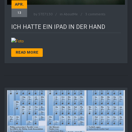
APR.
13
by
STE7130
in
AboutMe
3 comments
ICH HATTE EIN IPAD IN DER HAND
READ MORE