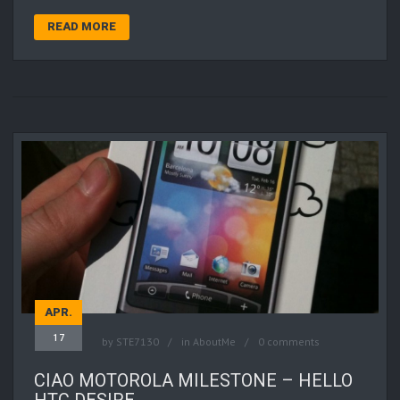
READ MORE
APR.
17
by
STE7130
in
AboutMe
0 comments
CIAO MOTOROLA MILESTONE – HELLO
HTC DESIRE