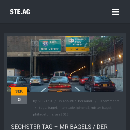
SEP.
23
by
STE7130
in
AboutMe
,
Personal
0 comments
tags:
bagel
,
interstade
,
iphone5
,
mister-bagel
,
philadelphia
,
usa2012
SECHSTER TAG – MR BAGELS / DER