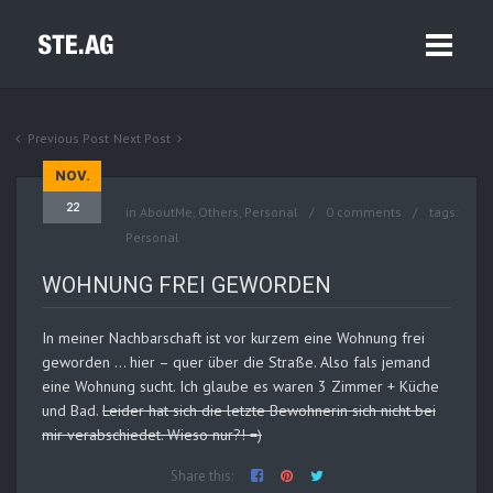
Previous Post
Next Post
NOV.
22
in
AboutMe
,
Others
,
Personal
0 comments
tags:
Personal
WOHNUNG FREI GEWORDEN
In meiner Nachbarschaft ist vor kurzem eine Wohnung frei
geworden … hier – quer über die Straße. Also fals jemand
eine Wohnung sucht. Ich glaube es waren 3 Zimmer + Küche
und Bad.
Leider hat sich die letzte Bewohnerin sich nicht bei
mir verabschiedet. Wieso nur?! =)
Share this: