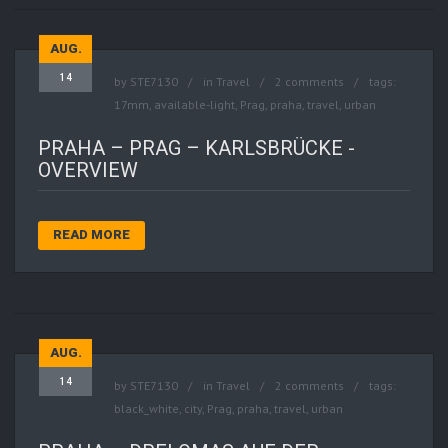
AUG.
14
by
STE7130
in
Travel
2 comments
tags:
17mm
,
available-light
,
Prag
,
praha
,
travel
,
urban
PRAHA – PRAG – KARLSBRÜCKE -
OVERVIEW
READ MORE
AUG.
14
by
STE7130
in
Travel
2 comments
tags:
black_white
,
city
,
Prag
,
praha
,
travel
,
urban