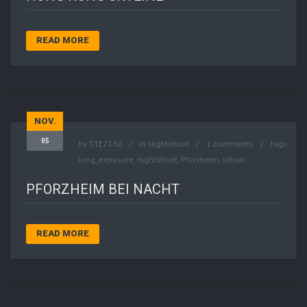
READ MORE
NOV.
05
by
STE7130
in
Nightshoot
1 comments
tags:
long_exposure
,
nightshoot
,
Pforzheim
,
urban
PFORZHEIM BEI NACHT
READ MORE