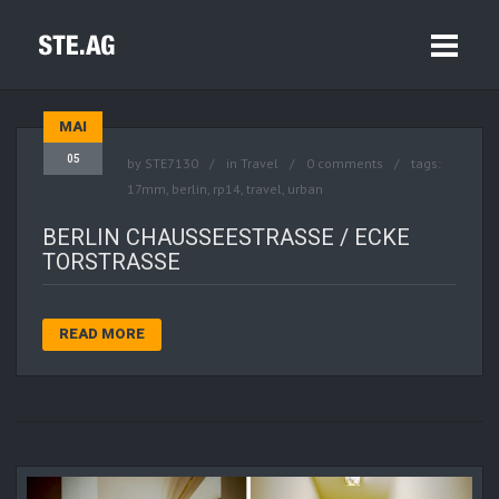
MAI
05
by
STE7130
in
Travel
0 comments
tags:
17mm
,
berlin
,
rp14
,
travel
,
urban
BERLIN CHAUSSEESTRASSE / ECKE T
ORSTRASSE
READ MORE