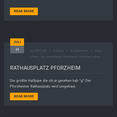
READ MORE
JULI
24
by
STE7130
in
Daily
0 comments
tags:
17mm
,
city
,
innenstadt
,
Pforzheim
,
sommer
,
urban
RATHAUSPLATZ PFORZHEIM
Die größte Halfpipe die ich je gesehen hab *g*. Der
Pforzheimer Rathausplatz wird umgebaut.
READ MORE