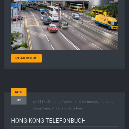
READ MORE
AUG.
03
by
STE7130
in
Travel
0 comments
tags:
hong_kong
,
street
,
travel
,
urban
HONG KONG TELEFONBUCH