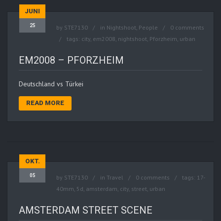
JUNI
25
by
STE7130
in
Nightshoot
,
People
0 comments
tags:
city
,
em2008
,
nightshoot
,
Pforzheim
,
urban
EM2008 – PFORZHEIM
Deutschland vs Türkei
READ MORE
OKT.
05
by
STE7130
in
Travel
0 comments
tags:
17-
40mm
,
5d
,
amsterdam
,
city
,
street
,
urban
AMSTERDAM STREET SCENE