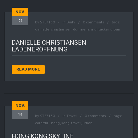
NOV.
24
by
STE7130
in
Daily
0 comments
tags:
danielle_christiansen
,
dürrmenz
,
mühlacker
,
urban
DANIELLE CHRISTIANSEN
LADENERÖFFNUNG
READ MORE
NOV.
10
by
STE7130
in
Travel
0 comments
tags:
colorfull
,
hong_kong
,
travel
,
urban
HONG KONG SKYLINE