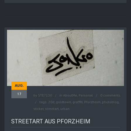
AUG.
17
by
STE7130
in
AboutMe
,
Personal
0 comments
tags:
20d
,
goldtown
,
graffiti
,
Pforzheim
,
photoblog
,
sticker
,
streetart
,
urban
STREETART AUS PFORZHEIM