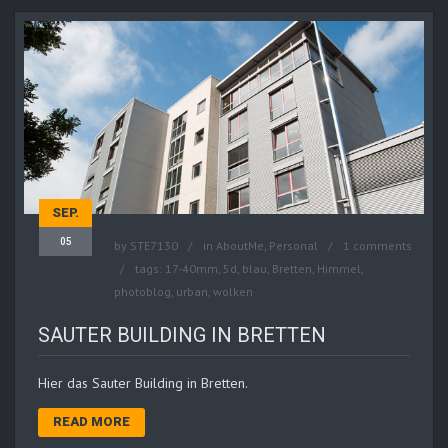
SEP.
05
by
STE7130
in
AboutMe
,
Personal
1 comments
tags:
17-40mm
,
5d
,
blau
,
Bretten
,
Himmel
,
photoblog
,
urban
,
wolken
SAUTER BUILDING IN BRETTEN
Hier das Sauter Building in Bretten.
READ MORE