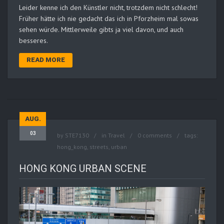
Leider kenne ich den Künstler nicht, trotzdem nicht schlecht!
Früher hätte ich nie gedacht das ich in Pforzheim mal sowas
sehen würde. Mittlerweile gibts ja viel davon, und auch
besseres.
READ MORE
AUG.
03
by
STE7130
in
Travel
0 comments
tags:
hong_kong
,
streets
,
urban
HONG KONG URBAN SCENE