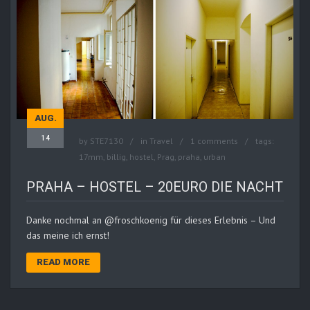
AUG.
14
by
STE7130
in
Travel
1 comments
tags:
17mm
,
billig
,
hostel
,
Prag
,
praha
,
urban
PRAHA – HOSTEL – 20EURO DIE NACHT
Danke nochmal an @froschkoenig für dieses Erlebnis – Und
das meine ich ernst!
READ MORE