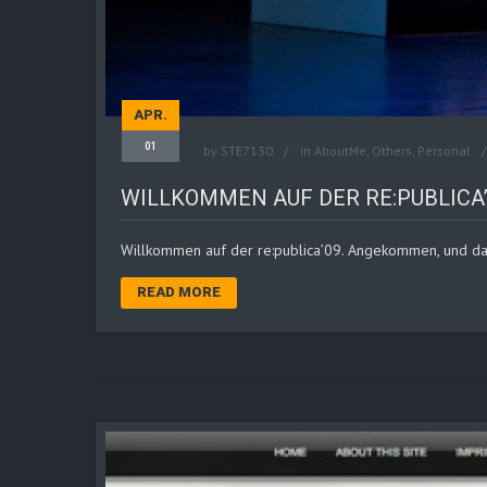
APR.
01
by
STE7130
in
AboutMe
,
Others
,
Personal
WILLKOMMEN AUF DER RE:PUBLICA’
Willkommen auf der re:publica’09. Angekommen, und das 
READ MORE