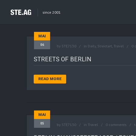
since 2001
MAI
06
by
STE7130
in
Daily
,
Streetart
,
Travel
0 
STREETS OF BERLIN
READ MORE
MAI
05
by
STE7130
in
Travel
0 comments
t