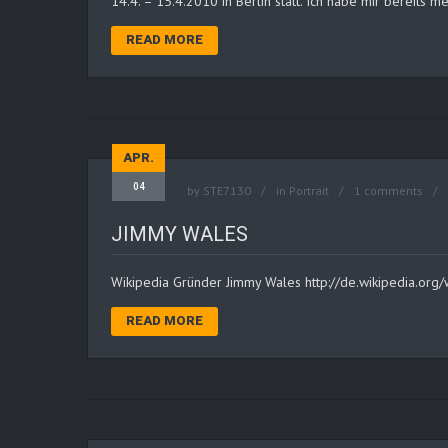
14.4. – 15.4.2010 in Berlin statt. Ich habe mir bereits m
READ MORE
APR.
04
by
STE7130
in
Portrait
1 comments
JIMMY WALES
Wikipedia Gründer Jimmy Wales http://de.wikipedia.org
READ MORE