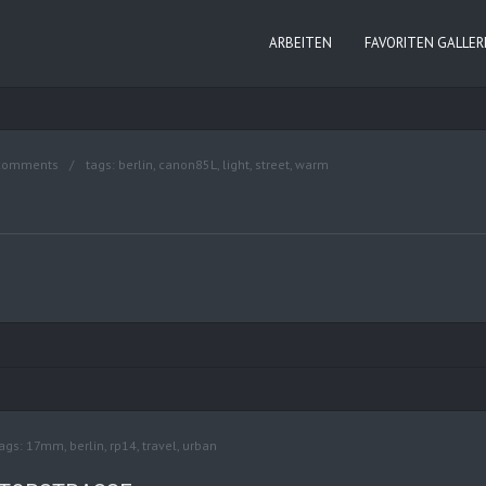
ARBEITEN
FAVORITEN GALLER
comments
tags:
berlin
,
canon85L
,
light
,
street
,
warm
ags:
17mm
,
berlin
,
rp14
,
travel
,
urban