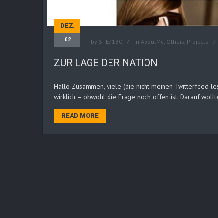
DEZ.
02
by
STE7130
in
AboutMe
,
Others
,
Projects
ZUR LAGE DER NATION
Hallo Zusammen, viele (die nicht meinen Twitterfeed lese
wirklich – obwohl die Frage noch offen ist. Darauf wollte
READ MORE