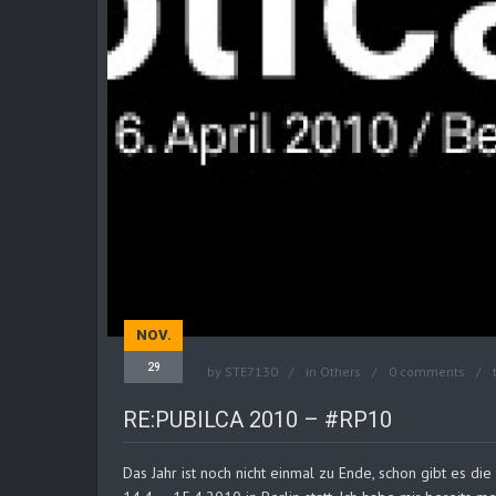
NOV.
29
by
STE7130
in
Others
0 comments
RE:PUBILCA 2010 – #RP10
Das Jahr ist noch nicht einmal zu Ende, schon gibt es die