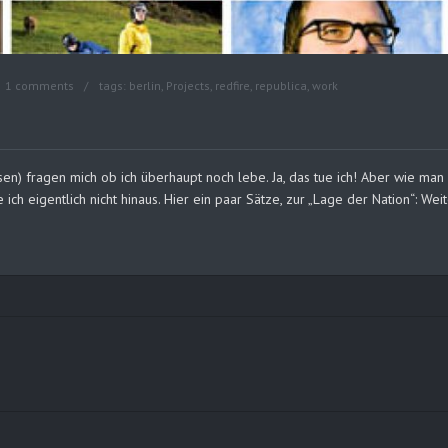
1 comments
tags:
berlin
,
Projects
,
redfire
,
republica
,
work
n) fragen mich ob ich überhaupt noch lebe. Ja, das tue ich! Aber wie man be
 ich eigentlich nicht hinaus. Hier ein paar Sätze, zur „Lage der Nation“: Wei