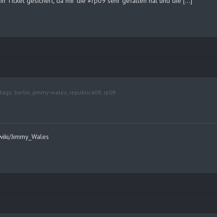
ein Ticket gesichert, da mir die #rp09 sehr gefallen hat und die […]
tags:
berlin
,
jimmy-wales
,
republica09
,
rp09
/wiki/Jimmy_Wales