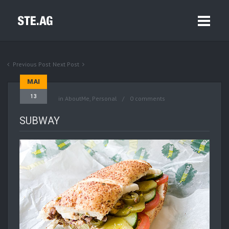
Previous Post
Next Post
MAI
13
in
AboutMe
,
Personal
0 comments
SUBWAY