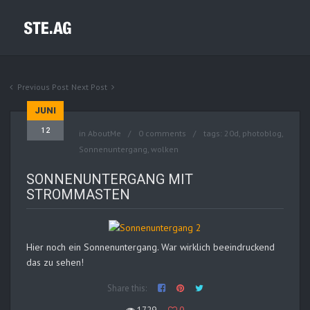
Previous Post
Next Post
JUNI
12
in
AboutMe
0 comments
tags:
20d
,
photoblog
,
Sonnenuntergang
,
wolken
SONNENUNTERGANG MIT
STROMMASTEN
Hier noch ein Sonnenuntergang. War wirklich beeindruckend
das zu sehen!
Share this: